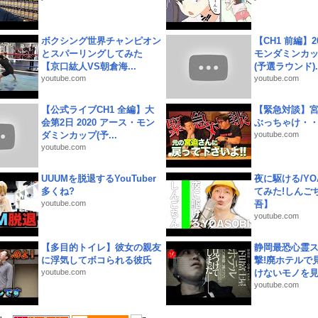
ボクシング世界チャンピオン
【CH1 前編】2
とスパーリングしてみた
モンダミンカッ
【京口紘人VS朝倉海...
(予選ラウンド)..
youtube.com
youtube.com
【公式ライブCH1 全編】大
【緊急対談】
会第2日 2020 アース・モン
ぶっちゃけ・
ダミンカップ(予...
youtube.com
youtube.com
UUUMを脱退するYouTuber
夜に駆ける/YOA
多くね?
てみた!しんご
youtube.com
吾】
youtube.com
【多目的トイレ】彼女の親友
静岡最恐心霊
に浮気してボコられる彼氏
撃!廃ホテルで
youtube.com
けないモノを見つ
youtube.com