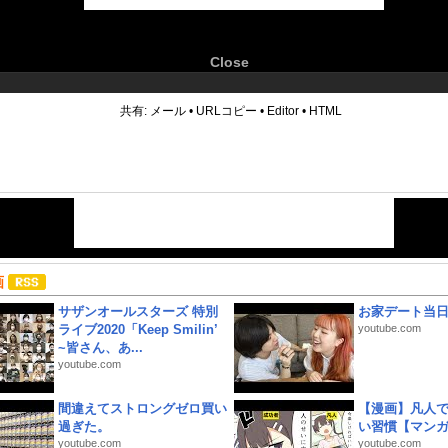
Close
6
共有:
メール
•
URLコピー
•
Editor
•
HTML
画
サザンオールスターズ 特別
お家デート当
ライブ2020「Keep Smilin’
youtube.com
~皆さん、あ...
youtube.com
間違えてストロングゼロ買い
【漫画】凡人
過ぎた。
い習慣【マン
youtube.com
youtube.com