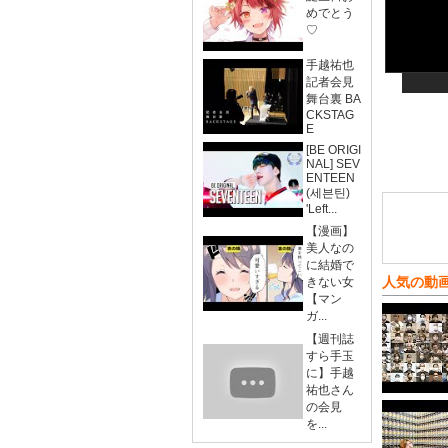
めでとう
♡
手越祐也
記者会見
舞台裏 BA
CKSTAG
E
[BE ORIGI
NAL] SEV
ENTEEN
(세븐틴)
'Left...
【漫画】
美人なの
に結婚で
人気の動
きない女
【マン
ガ...
【週刊誌
すら手玉
に】手越
祐也さん
の会見
を...