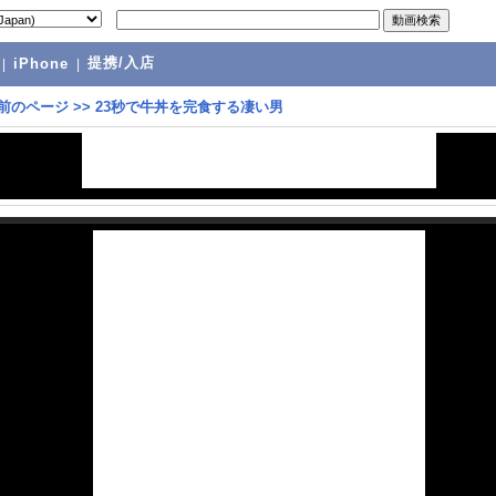
提携/入店
|
iPhone
|
前のページ
>>
23秒で牛丼を完食する凄い男