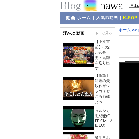
動画 ホーム
人気の動画
|
|
K-POP
ホーム
>>
浮かぶ 動画
もっと見る
【上京直
前】はな
わ家長
男・元輝
を送り出
す...
【衝撃】
料理の失
敗作がツ
ッコミど
ころ満載
だっ...
ヨルシカ -
思想犯(O
FFICIAL V
IDEO)
誕生日お