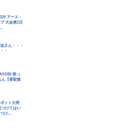
020 アース・
プ 大会第1日
.
宮迫さん・・・
・・・
SOBI 歌っ
ちん【香取慎
スポット大突
見つけてはい
け...