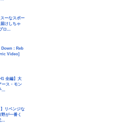
イスーなスポー
お届けしちゃ
ロ...
 Down : Reb
yric Video]
H1 全編】大
 アース・モン
..
じ】リベンジな
こ有野が一番く
..