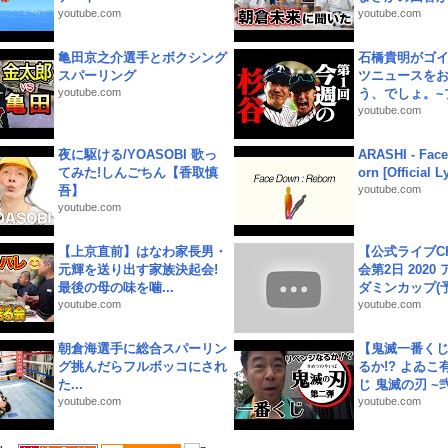
youtube.com
youtube.com
亀田京之介選手とボクシング
石橋貴明がゴ
スパーリング
ツニュースを
youtube.com
う、でしょ。~プ
youtube.com
夜に駆ける/YOASOBI 歌っ
ARASHI - Face
てみた!しんごちん【香取慎
orn [Official L
吾】
youtube.com
youtube.com
【上京直前】はなわ家長男・
【公式ライブC
元輝を送り出す家族決起会!
会第2日 2020
最後の母の味を噛...
ダミンカップ(予.
youtube.com
youtube.com
朝倉海選手に総合スパーリン
【鬼滅一番く
グ挑んだらフルボッコにされ
るか!? よゐ
た...
じ 鬼滅の刃 ~弐.
youtube.com
youtube.com