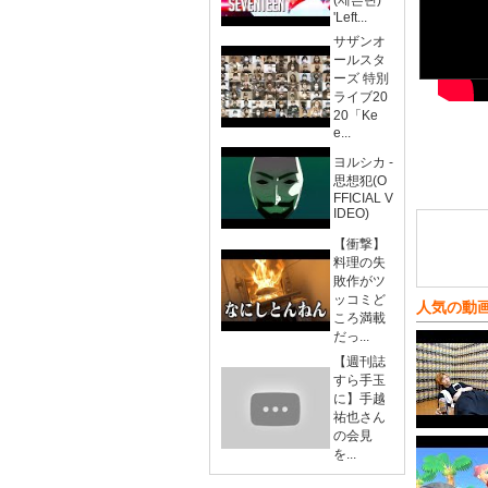
(세븐틴)
'Left...
サザンオ
ールスタ
ーズ 特別
ライブ20
20「Ke
e...
ヨルシカ -
思想犯(O
FFICIAL V
IDEO)
【衝撃】
料理の失
敗作がツ
ッコミど
人気の動
ころ満載
だっ...
【週刊誌
すら手玉
に】手越
祐也さん
の会見
を...