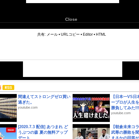
Close
6
共有:
メール
•
URLコピー
•
Editor
•
HTML
画
間違えてストロングゼロ買い
【日本一VS日
過ぎた。
ープロが人生
youtube.com
勝負してみた!!!!!
youtube.com
[2020.7.3 配信] あつまれ ど
【朝倉未来コラ
うぶつの森 夏の無料アップ
武尊の勝敗を
デート
まさかの回答が!