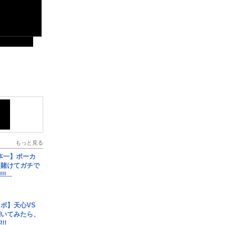
もっと見る
本一】ポーカ
を賭けてガチで
!...
ボ】天心VS
聞いてみたら、
!!