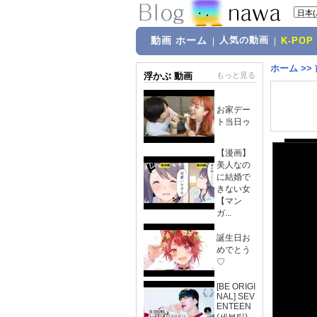
動画 ホーム
人気の動画
|
|
K-POP
ホーム
>>
浮かぶ 動画
もっと見る
お家デー
ト当日ゥ
【漫画】
美人なの
に結婚で
きない女
【マン
ガ...
誕生日お
めでとう
♡
[BE ORIGI
NAL] SEV
ENTEEN