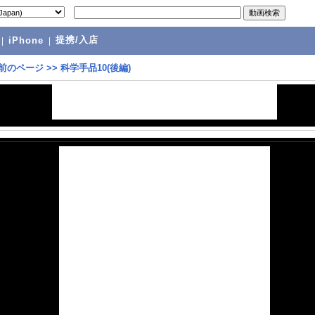
提携/入店
|
iPhone
|
前のページ
>>
科学手品10(後編)