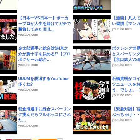
【日本一VS日本一】ポーカ
【漫画】凡人
ープロが人生を賭けてガチで
い習慣【マン
勝負してみた!!!!!!...
youtube.com
youtube.com
金太郎選手と総合対決!京之
ボクシング世
介が腕十字を決める!?【プロ
とスパーリン
ボクサーvs総合...
【京口紘人VS朝
youtube.com
youtube.com
UUUMを脱退するYouTuber
石橋貴明がゴ
多くね?
ツニュースを
youtube.com
う、でしょ。~プ
youtube.com
朝倉海選手に総合スパーリン
【緊急対談】
グ挑んだらフルボッコにされ
ぶっちゃけ・
た...
youtube.com
youtube.com