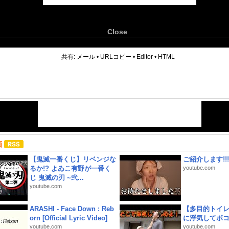
Close
6
共有:
メール
•
URLコピー
•
Editor
•
HTML
画
【鬼滅一番くじ】リベンジな
ご紹介します!!!
るか!? よゐこ有野が一番く
youtube.com
じ 鬼滅の刃 ~弐...
youtube.com
ARASHI - Face Down : Reb
【多目的トイ
orn [Official Lyric Video]
に浮気してボ
youtube.com
youtube.com