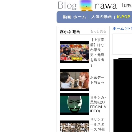
動画 ホーム
人気の動画
|
|
K-POP
ホーム
>>
浮かぶ 動画
もっと見る
【上京直
前】はな
わ家長
男・元輝
を送り出
す...
お家デー
ト当日ゥ
ヨルシカ -
思想犯(O
FFICIAL V
IDEO)
サザンオ
ールスタ
ーズ 特別