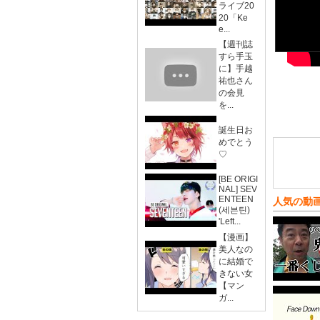
ライブ20
20「Ke
e...
【週刊誌
すら手玉
に】手越
祐也さん
の会見
を...
誕生日お
めでとう
♡
[BE ORIGI
NAL] SEV
ENTEEN
人気の動
(세븐틴)
'Left...
【漫画】
美人なの
に結婚で
きない女
【マン
ガ...