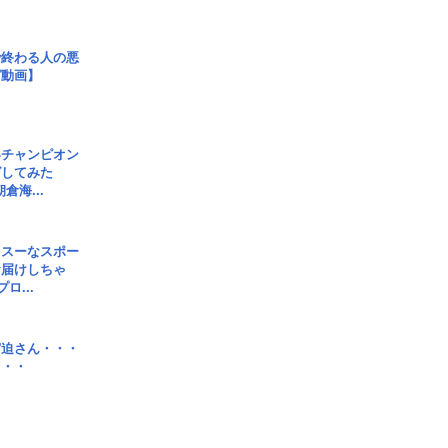
で終わる人の悪
ガ動画】
界チャンピオン
グしてみた
倉海...
イスーなスポー
お届けしちゃ
ロ...
宮迫さん・・・
・・・