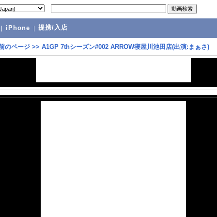
提携/入店
|
iPhone
|
前のページ
>>
A1GP 7thシーズン#002 ARROW寝屋川池田店(出演:まぁさ)