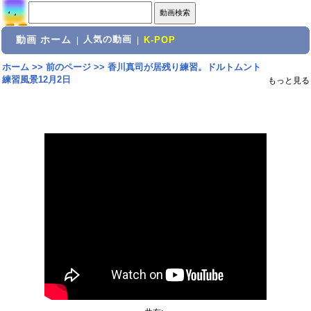
動画 ホーム
人気の動画
|
|
K-POP
ホーム
>>
前のページ
>>
香川真司が居残り練習。ドルトムント
練習風景12月2日
もっと見る