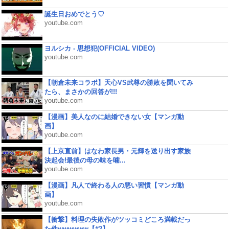
誕生日おめでとう♡
youtube.com
ヨルシカ - 思想犯(OFFICIAL VIDEO)
youtube.com
【朝倉未来コラボ】天心VS武尊の勝敗を聞いてみ
たら、まさかの回答が!!!
youtube.com
【漫画】美人なのに結婚できない女【マンガ動
画】
youtube.com
【上京直前】はなわ家長男・元輝を送り出す家族
決起会!最後の母の味を噛...
youtube.com
【漫画】凡人で終わる人の悪い習慣【マンガ動
画】
youtube.com
【衝撃】料理の失敗作がツッコミどころ満載だっ
た件wwwwww【#2】