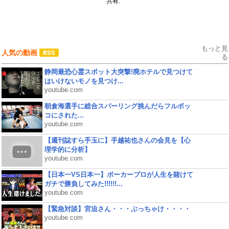
共有:
もっと見
人気の動画
る
静岡最恐心霊スポット大突撃!廃ホテルで見つけて
はいけないモノを見つけ...
youtube.com
朝倉海選手に総合スパーリング挑んだらフルボッ
コにされた...
youtube.com
【週刊誌すら手玉に】手越祐也さんの会見を【心
理学的に分析】
youtube.com
【日本一VS日本一】ポーカープロが人生を賭けて
ガチで勝負してみた!!!!!!...
youtube.com
【緊急対談】宮迫さん・・・ぶっちゃけ・・・・
youtube.com