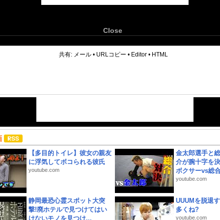
Close
6
共有:
メール
•
URLコピー
•
Editor
•
HTML
画
【多目的トイレ】彼女の親友
金太郎選手と総
に浮気してボコられる彼氏
介が腕十字を決
youtube.com
ボクサーvs総合.
youtube.com
静岡最恐心霊スポット大突
UUUMを脱退する
撃!廃ホテルで見つけてはい
多くね?
けないモノを見つけ...
youtube.com