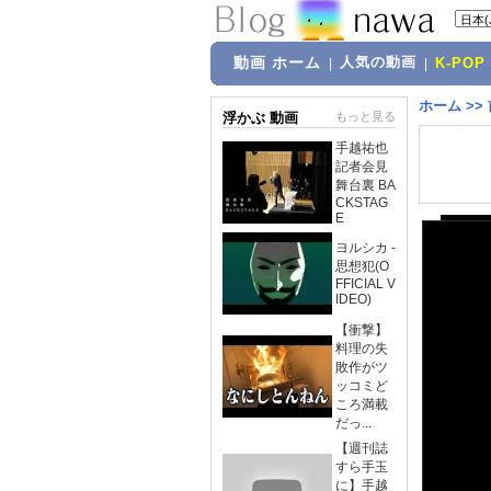
動画 ホーム
人気の動画
|
|
K-POP
ホーム
>>
浮かぶ 動画
もっと見る
手越祐也
記者会見
舞台裏 BA
CKSTAG
E
ヨルシカ -
思想犯(O
FFICIAL V
IDEO)
【衝撃】
料理の失
敗作がツ
ッコミど
ころ満載
だっ...
【週刊誌
すら手玉
に】手越