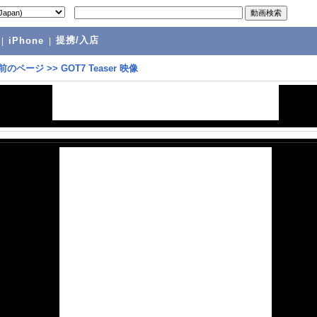
提携/入店
|
iPhone
|
前のページ
>>
GOT7 Teaser 映像