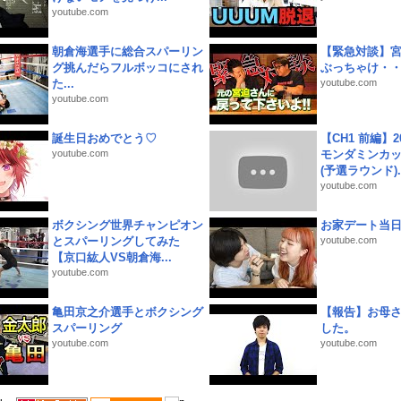
youtube.com
朝倉海選手に総合スパーリン
【緊急対談】
グ挑んだらフルボッコにされ
ぶっちゃけ・
た...
youtube.com
youtube.com
誕生日おめでとう♡
【CH1 前編】2
youtube.com
モンダミンカッ
(予選ラウンド)..
youtube.com
ボクシング世界チャンピオン
お家デート当
とスパーリングしてみた
youtube.com
【京口紘人VS朝倉海...
youtube.com
亀田京之介選手とボクシング
【報告】お母
スパーリング
した。
youtube.com
youtube.com