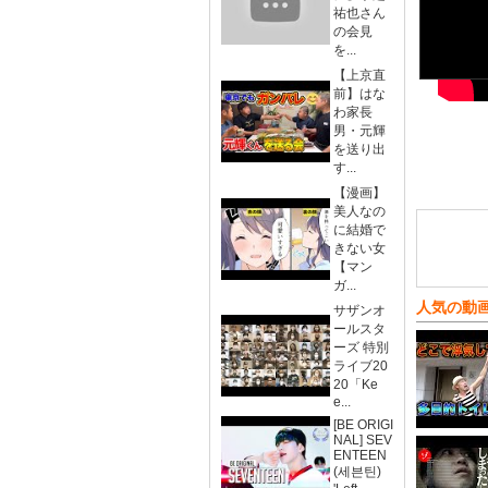
祐也さん
の会見
を...
【上京直
前】はな
わ家長
男・元輝
を送り出
す...
【漫画】
美人なの
に結婚で
きない女
【マン
ガ...
人気の動
サザンオ
ールスタ
ーズ 特別
ライブ20
20「Ke
e...
[BE ORIGI
NAL] SEV
ENTEEN
(세븐틴)