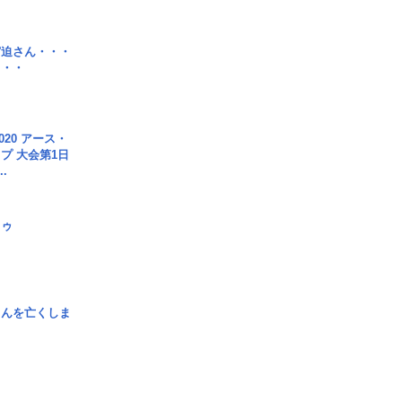
宮迫さん・・・
・・・
020 アース・
プ 大会第1日
.
日ゥ
さんを亡くしま