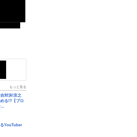
もっと見る
合対決!京之
める!?【プロ
..
YouTuber