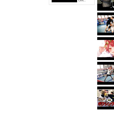
'Left...