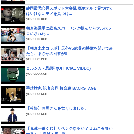
静岡最恐心霊スポット大突撃!廃ホテルで見つけて
はいけないモノを見つけ...
youtube.com
朝倉海選手に総合スパーリング挑んだらフルボッ
コにされた...
youtube.com
【朝倉未来コラボ】天心VS武尊の勝敗を聞いてみ
たら、まさかの回答が!!!
youtube.com
ヨルシカ - 思想犯(OFFICIAL VIDEO)
youtube.com
手越祐也 記者会見 舞台裏 BACKSTAGE
youtube.com
【報告】お母さんを亡くしました。
youtube.com
【鬼滅一番くじ】リベンジなるか!? よゐこ有野が
一番くじ 鬼滅の刃 ~弐...