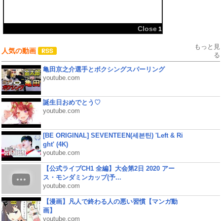
共有:
もっと見
人気の動画
る
亀田京之介選手とボクシングスパーリング
youtube.com
誕生日おめでとう♡
youtube.com
[BE ORIGINAL] SEVENTEEN(세븐틴) 'Left & Ri
ght' (4K)
youtube.com
【公式ライブCH1 全編】大会第2日 2020 アー
ス・モンダミンカップ(予...
youtube.com
【漫画】凡人で終わる人の悪い習慣【マンガ動
画】
youtube.com