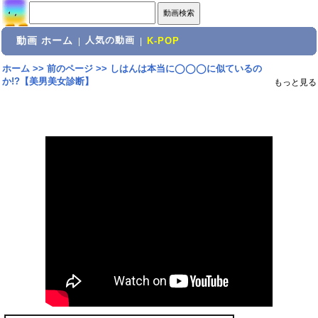
動画 ホーム
人気の動画
|
|
K-POP
ホーム
>>
前のページ
>>
しはんは本当に◯◯◯に似ているの
か!?【美男美女診断】
もっと見る