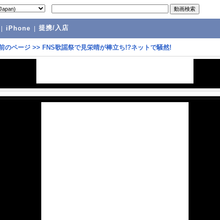
提携/入店
|
iPhone
|
前のページ
>>
FNS歌謡祭で見栄晴が棒立ち!?ネットで騒然!