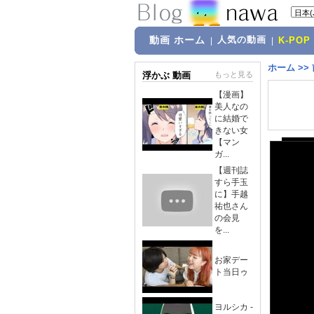
動画 ホーム
人気の動画
|
|
K-POP
ホーム
>>
浮かぶ 動画
もっと見る
【漫画】
美人なの
に結婚で
きない女
【マン
ガ...
【週刊誌
すら手玉
に】手越
祐也さん
の会見
を...
お家デー
ト当日ゥ
ヨルシカ -