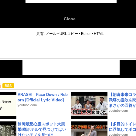
Close
6
共有:
メール
•
URLコピー
•
Editor
•
HTML
画
ARASHI - Face Down : Reb
【朝倉未来コラ
orn [Official Lyric Video]
武尊の勝敗を
youtube.com
まさかの回答が!
youtube.com
静岡最恐心霊スポット大突
【多目的トイ
撃!廃ホテルで見つけてはい
に浮気してボ
けないモノを見つけ...
youtube.com