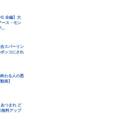
H1 全編】大
 アース・モン
..
総合スパーリン
ルボッコにされ
で終わる人の悪
ガ動画】
信] あつまれ ど
の無料アップ