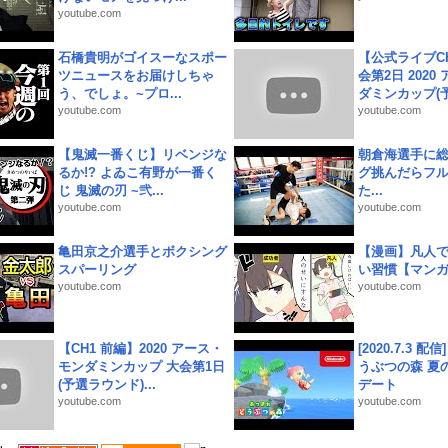
youtube.com
石橋貴明がゴイスーなスポー
【公式ライブC
ツニュースをお届けしちゃ
会第2日 2020
う、でしょ。~プロ...
ダミンカップ(予.
youtube.com
youtube.com
【鬼滅一番くじ】リベンジな
朝倉海選手に
るか!? よゐこ有野が一番く
グ挑んだらフ
じ 鬼滅の刃 ~弐...
た...
youtube.com
youtube.com
亀田京之介選手とボクシング
【漫画】凡人
スパーリング
い習慣【マン
youtube.com
youtube.com
【CH1 前編】2020 アース・
[2020.7.3 配
モンダミンカップ 大会第1日
うぶつの森 夏
(予選ラウンド)...
デート
youtube.com
youtube.com