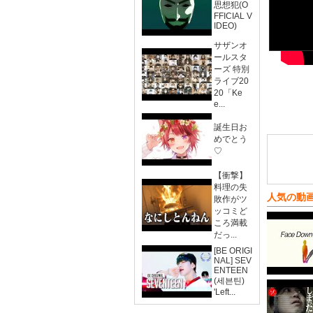
思想犯(O
FFICIAL V
IDEO)
サザンオ
ールスタ
ーズ 特別
ライブ20
20「Ke
e...
誕生日お
めでとう
♡
【衝撃】
料理の失
人気の動
敗作がツ
ッコミど
ころ満載
だっ...
[BE ORIGI
NAL] SEV
ENTEEN
(세븐틴)
'Left...