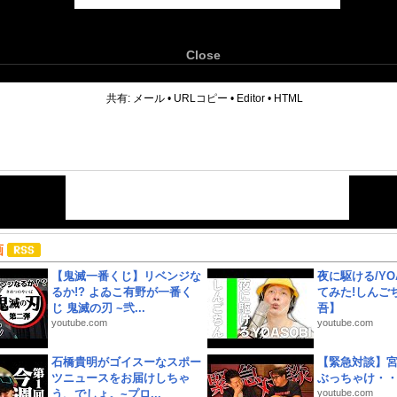
Close
6
共有:
メール
•
URLコピー
•
Editor
•
HTML
画
【鬼滅一番くじ】リベンジな
夜に駆ける/YOA
るか!? よゐこ有野が一番く
てみた!しんご
じ 鬼滅の刃 ~弐...
吾】
youtube.com
youtube.com
石橋貴明がゴイスーなスポー
【緊急対談】
ツニュースをお届けしちゃ
ぶっちゃけ・
う、でしょ。~プロ...
youtube.com