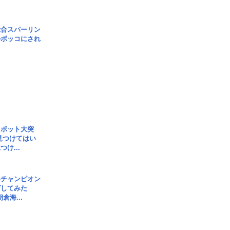
総合スパーリン
ルボッコにされ
スポット大突
見つけてはい
け...
界チャンピオン
グしてみた
倉海...