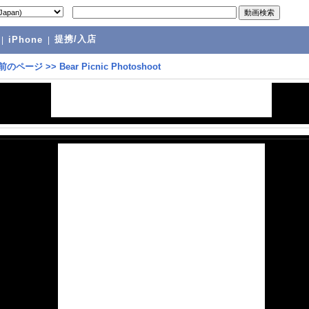
提携/入店
|
iPhone
|
前のページ
>>
Bear Picnic Photoshoot