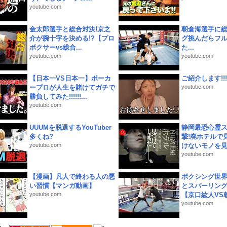
youtube.com
金太郎選手と総合対決!京之
朝倉海選手に
介が腕十字を決める!?【プロ
グ挑んだらフ
ボクサーvs総合...
た...
youtube.com
youtube.com
【日本一VS日本一】ポーカ
ご紹介します!!!
ープロが人生を賭けてガチで
youtube.com
勝負してみた!!!!!!...
youtube.com
UUUMを脱退するYouTuber
静岡最恐心霊
多くね?
撃!廃ホテルで
youtube.com
けないモノを見つ
youtube.com
【漫画】凡人で終わる人の悪
ボクシング世
い習慣【マンガ動画】
とスパーリン
youtube.com
【京口紘人VS朝
youtube.com