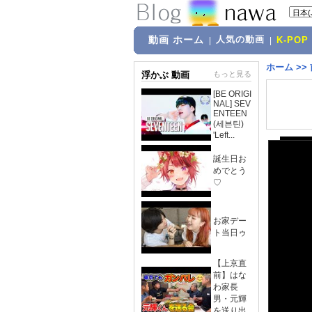
動画 ホーム
人気の動画
|
|
K-POP
ホーム
>>
浮かぶ 動画
もっと見る
[BE ORIGI
NAL] SEV
ENTEEN
(세븐틴)
'Left...
誕生日お
めでとう
♡
お家デー
ト当日ゥ
【上京直
前】はな
わ家長
男・元輝
を送り出