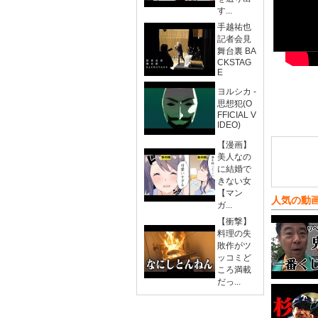
す...
手越祐也
記者会見
舞台裏 BA
CKSTAG
E
ヨルシカ -
思想犯(O
FFICIAL V
IDEO)
【漫画】
美人なの
に結婚で
きない女
【マン
人気の動
ガ...
【衝撃】
料理の失
敗作がツ
ッコミど
ころ満載
だっ...