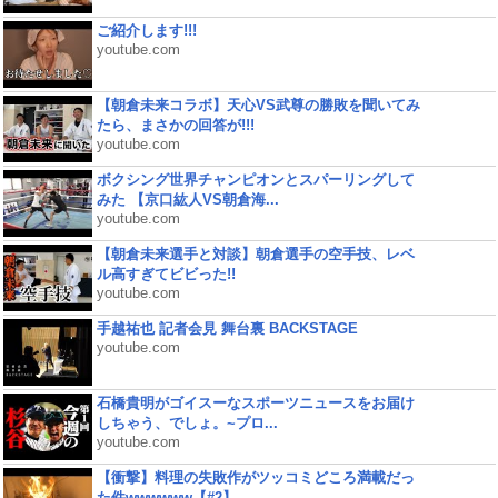
ご紹介します!!!
youtube.com
【朝倉未来コラボ】天心VS武尊の勝敗を聞いてみ
たら、まさかの回答が!!!
youtube.com
ボクシング世界チャンピオンとスパーリングして
みた 【京口紘人VS朝倉海...
youtube.com
【朝倉未来選手と対談】朝倉選手の空手技、レベ
ル高すぎてビビった!!
youtube.com
手越祐也 記者会見 舞台裏 BACKSTAGE
youtube.com
石橋貴明がゴイスーなスポーツニュースをお届け
しちゃう、でしょ。~プロ...
youtube.com
【衝撃】料理の失敗作がツッコミどころ満載だっ
た件wwwwww【#2】