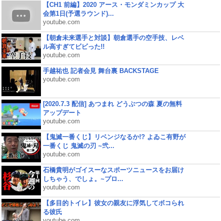
【CH1 前編】2020 アース・モンダミンカップ 大
会第1日(予選ラウンド)...
youtube.com
【朝倉未来選手と対談】朝倉選手の空手技、レベ
ル高すぎてビビった!!
youtube.com
手越祐也 記者会見 舞台裏 BACKSTAGE
youtube.com
[2020.7.3 配信] あつまれ どうぶつの森 夏の無料
アップデート
youtube.com
【鬼滅一番くじ】リベンジなるか!? よゐこ有野が
一番くじ 鬼滅の刃 ~弐...
youtube.com
石橋貴明がゴイスーなスポーツニュースをお届け
しちゃう、でしょ。~プロ...
youtube.com
【多目的トイレ】彼女の親友に浮気してボコられ
る彼氏
youtube.com