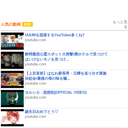
もっと見
人気の動画
る
UUUMを脱退するYouTuber多くね?
youtube.com
静岡最恐心霊スポット大突撃!廃ホテルで見つけて
はいけないモノを見つけ...
youtube.com
【上京直前】はなわ家長男・元輝を送り出す家族
決起会!最後の母の味を噛...
youtube.com
ヨルシカ - 思想犯(OFFICIAL VIDEO)
youtube.com
誕生日おめでとう♡
youtube.com