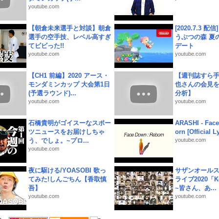
youtube.com
【朝倉未来選手と対談】朝倉
[2020.7.3 配
選手の空手技、レベル高すぎ
うぶつの森 夏
てビビった!!
デート
youtube.com
youtube.com
【CH1 前編】2020 アース・
【週刊誌すら
モンダミンカップ 大会第1日
也さんの会見
(予選ラウンド)...
分析】
youtube.com
youtube.com
石橋貴明がゴイスーなスポー
ARASHI - Face
ツニュースをお届けしちゃ
orn [Official L
う、でしょ。~プロ...
youtube.com
youtube.com
夜に駆ける/YOASOBI 歌っ
サザンオールス
てみた!しんごちん【香取慎
ライブ2020「Kee
吾】
~皆さん、あ...
youtube.com
youtube.com