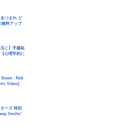
信] あつまれ ど
の無料アップ
手玉に】手越祐
を【心理学的に
 Down : Reb
yric Video]
ターズ 特別
p Smilin’