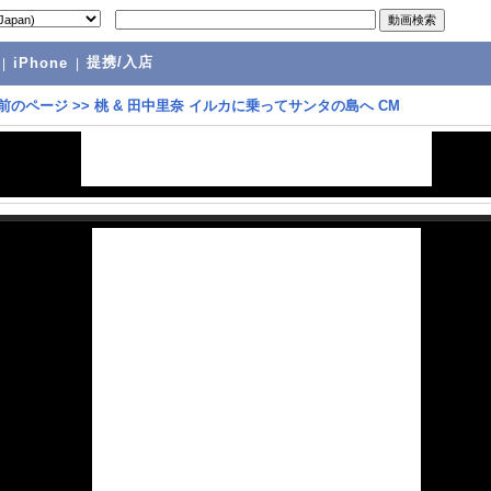
提携/入店
|
iPhone
|
前のページ
>>
桃 & 田中里奈 イルカに乗ってサンタの島へ CM