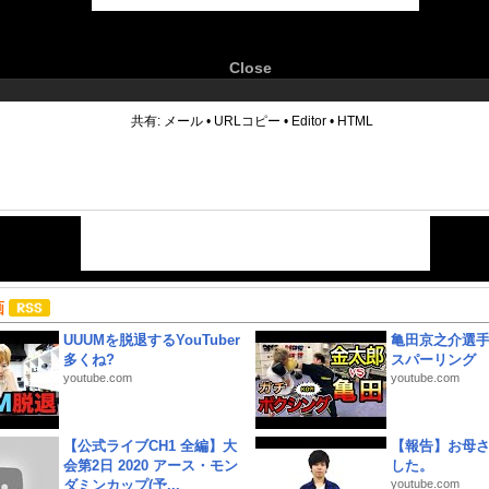
Close
6
共有:
メール
•
URLコピー
•
Editor
•
HTML
画
UUUMを脱退するYouTuber
亀田京之介選
多くね?
スパーリング
youtube.com
youtube.com
【公式ライブCH1 全編】大
【報告】お母
会第2日 2020 アース・モン
した。
ダミンカップ(予...
youtube.com