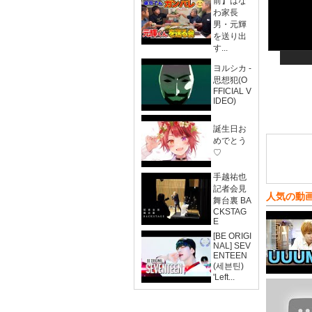
前】はな
わ家長
男・元輝
を送り出
す...
ヨルシカ -
思想犯(O
FFICIAL V
IDEO)
誕生日お
めでとう
♡
手越祐也
記者会見
人気の動
舞台裏 BA
CKSTAG
E
[BE ORIGI
NAL] SEV
ENTEEN
(세븐틴)
'Left...