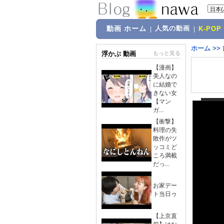
動画 ホーム
人気の動画
|
|
K-POP
ホーム
>>
浮かぶ 動画
もっと見る
【漫画】
美人なの
に結婚で
きない女
【マン
ガ...
【衝撃】
料理の失
敗作がツ
ッコミど
ころ満載
だっ...
お家デー
ト当日ゥ
【上京直