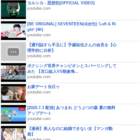
ヨルシカ - 思想犯(OFFICIAL VIDEO)
youtube.com
[BE ORIGINAL] SEVENTEEN(세븐틴) 'Left & Ri
ght' (4K)
youtube.com
【週刊誌すら手玉に】手越祐也さんの会見を【心
理学的に分析】
youtube.com
ボクシング世界チャンピオンとスパーリングして
みた 【京口紘人VS朝倉海...
youtube.com
お家デート当日ゥ
youtube.com
[2020.7.3 配信] あつまれ どうぶつの森 夏の無料
アップデート
youtube.com
【漫画】美人なのに結婚できない女【マンガ動
画】
youtube.com