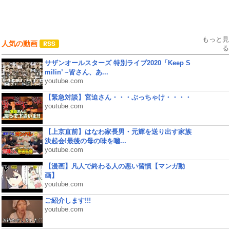
もっと見
人気の動画
る
サザンオールスターズ 特別ライブ2020「Keep S
milin’ ~皆さん、あ...
youtube.com
【緊急対談】宮迫さん・・・ぶっちゃけ・・・・
youtube.com
【上京直前】はなわ家長男・元輝を送り出す家族
決起会!最後の母の味を噛...
youtube.com
【漫画】凡人で終わる人の悪い習慣【マンガ動
画】
youtube.com
ご紹介します!!!
youtube.com