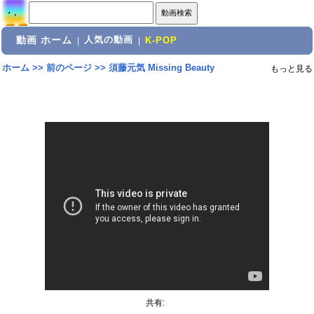
動画 ホーム
人気の動画
|
|
K-POP
ホーム
>>
前のページ
>>
須藤元気 Missing Beauty
もっと見る
共有: