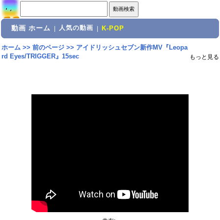
動画 ホーム
人気の動画
|
|
K-POP
ホーム
>>
前のページ
>>
アイドリッシュセブン新作MV『Leopa
rd Eyes/TRIGGER』15sec
もっと見る