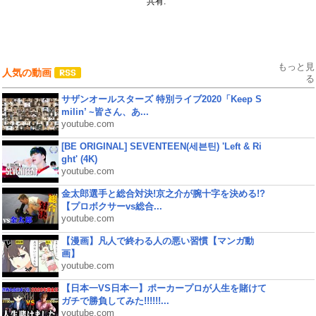
共有:
もっと見
人気の動画
る
サザンオールスターズ 特別ライブ2020「Keep S
milin’ ~皆さん、あ...
youtube.com
[BE ORIGINAL] SEVENTEEN(세븐틴) 'Left & Ri
ght' (4K)
youtube.com
金太郎選手と総合対決!京之介が腕十字を決める!?
【プロボクサーvs総合...
youtube.com
【漫画】凡人で終わる人の悪い習慣【マンガ動
画】
youtube.com
【日本一VS日本一】ポーカープロが人生を賭けて
ガチで勝負してみた!!!!!!...
youtube.com