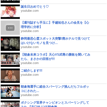
誕生日おめでとう♡
youtube.com
【週刊誌すら手玉に】手越祐也さんの会見を【心
理学的に分析】
youtube.com
静岡最恐心霊スポット大突撃!廃ホテルで見つけて
はいけないモノを見つけ...
youtube.com
【朝倉未来コラボ】天心VS武尊の勝敗を聞いてみ
たら、まさかの回答が!!!
youtube.com
ご紹介します!!!
youtube.com
朝倉海選手に総合スパーリング挑んだらフルボッ
コにされた...
youtube.com
ボクシング世界チャンピオンとスパーリングして
みた 【京口紘人VS朝倉海...