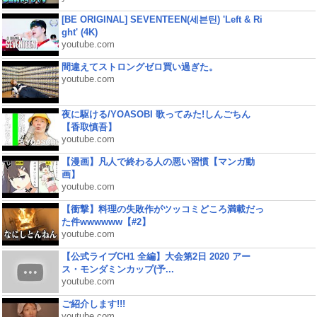
[BE ORIGINAL] SEVENTEEN(세븐틴) 'Left & Ri
ght' (4K)
youtube.com
間違えてストロングゼロ買い過ぎた。
youtube.com
夜に駆ける/YOASOBI 歌ってみた!しんごちん
【香取慎吾】
youtube.com
【漫画】凡人で終わる人の悪い習慣【マンガ動
画】
youtube.com
【衝撃】料理の失敗作がツッコミどころ満載だっ
た件wwwwww【#2】
youtube.com
【公式ライブCH1 全編】大会第2日 2020 アー
ス・モンダミンカップ(予...
youtube.com
ご紹介します!!!
youtube.com