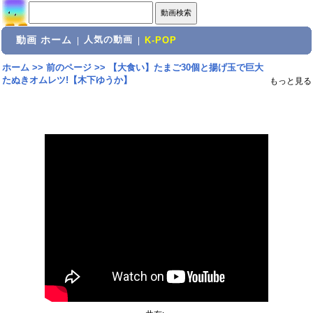
動画 ホーム
人気の動画
|
|
K-POP
ホーム
>>
前のページ
>>
【大食い】たまご30個と揚げ玉で巨大
たぬきオムレツ!【木下ゆうか】
もっと見る