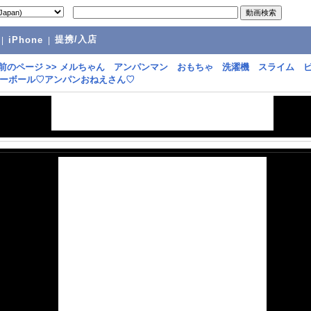
提携/入店
|
iPhone
|
前のページ
>>
メルちゃん アンパンマン おもちゃ 洗濯機 スライム 
ーボール♡アンパンおねえさん♡