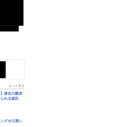
もっと見る
レ】彼女の親友
コられる彼氏
ロングゼロ買い