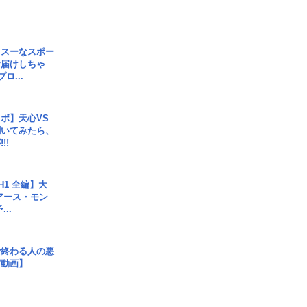
イスーなスポー
お届けしちゃ
ロ...
ボ】天心VS
聞いてみたら、
!!
H1 全編】大
 アース・モン
..
で終わる人の悪
ガ動画】