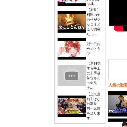
'Left...
【衝撃】
料理の失
敗作がツ
ッコミど
ころ満載
だっ...
誕生日お
めでとう
♡
【週刊誌
すら手玉
に】手越
祐也さん
の会見
人気の動
を...
【上京直
前】はな
わ家長
男・元輝
を送り出
す...