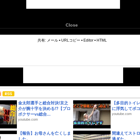
Close
6
共有:
メール
•
URLコピー
•
Editor
•
HTML
画
金太郎選手と総合対決!京之
【多目的トイ
介が腕十字を決める!?【プロ
に浮気してボ
ボクサーvs総合...
youtube.com
youtube.com
【報告】お母さんを亡くしま
間違えてスト
した。
過ぎた。