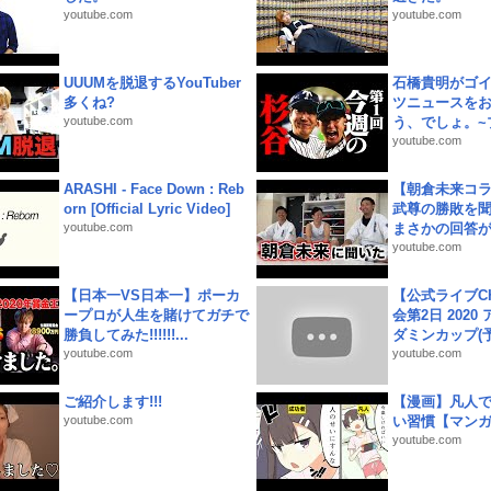
youtube.com
youtube.com
UUUMを脱退するYouTuber
石橋貴明がゴ
多くね?
ツニュースを
youtube.com
う、でしょ。~プ
youtube.com
ARASHI - Face Down : Reb
【朝倉未来コラ
orn [Official Lyric Video]
武尊の勝敗を
youtube.com
まさかの回答が!
youtube.com
【日本一VS日本一】ポーカ
【公式ライブC
ープロが人生を賭けてガチで
会第2日 2020
勝負してみた!!!!!!...
ダミンカップ(予.
youtube.com
youtube.com
ご紹介します!!!
【漫画】凡人
youtube.com
い習慣【マン
youtube.com