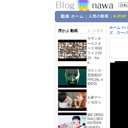
動画 ホーム
人気の動画
|
|
K-POP
ホーム
>>
浮かぶ 動画
もっと見る
ズ スーパ
サザンオ
ールスタ
ーズ 特別
ライブ20
20「Ke
e...
ヨルシカ -
思想犯(O
FFICIAL V
IDEO)
お家デー
ト当日ゥ
[BE ORIGI
NAL] SEV
ENTEEN
(세븐틴)