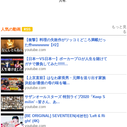
共有:
もっと見
人気の動画
る
【衝撃】料理の失敗作がツッコミどころ満載だっ
た件wwwwww【#2】
youtube.com
【日本一VS日本一】ポーカープロが人生を賭けて
ガチで勝負してみた!!!!!!...
youtube.com
【上京直前】はなわ家長男・元輝を送り出す家族
決起会!最後の母の味を噛...
youtube.com
サザンオールスターズ 特別ライブ2020「Keep S
milin’ ~皆さん、あ...
youtube.com
[BE ORIGINAL] SEVENTEEN(세븐틴) 'Left & Ri
ght' (4K)
youtube.com