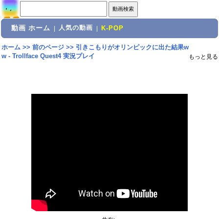
動画 ホーム
人気の動画
|
|
K-POP
ホーム
>>
前のページ
>>
引きこもりがオリンピックに出た結果w
w - Trollface Quest4 実況プレイ
もっと見る