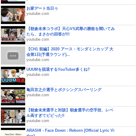
お家デート当日ゥ
youtube.com
【朝倉未来コラボ】天心VS武尊の勝敗を聞いてみ
たら、まさかの回答が!!!
youtube.com
【CH1 前編】2020 アース・モンダミンカップ 大
会第1日(予選ラウンド)...
youtube.com
UUUMを脱退するYouTuber多くね?
youtube.com
亀田京之介選手とボクシングスパーリング
youtube.com
【朝倉未来選手と対談】朝倉選手の空手技、レベ
ル高すぎてビビった!!
youtube.com
ARASHI - Face Down : Reborn [Official Lyric Vi
deo]