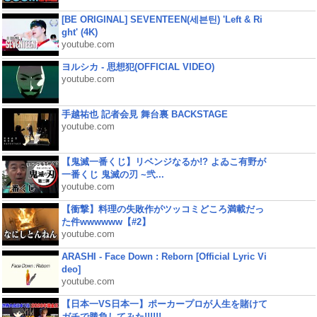
[BE ORIGINAL] SEVENTEEN(세븐틴) 'Left & Ri
ght' (4K)
youtube.com
ヨルシカ - 思想犯(OFFICIAL VIDEO)
youtube.com
手越祐也 記者会見 舞台裏 BACKSTAGE
youtube.com
【鬼滅一番くじ】リベンジなるか!? よゐこ有野が
一番くじ 鬼滅の刃 ~弐...
youtube.com
【衝撃】料理の失敗作がツッコミどころ満載だっ
た件wwwwww【#2】
youtube.com
ARASHI - Face Down : Reborn [Official Lyric Vi
deo]
youtube.com
【日本一VS日本一】ポーカープロが人生を賭けて
ガチで勝負してみた!!!!!!...