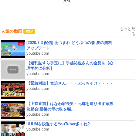
共有:
もっと見
人気の動画
る
[2020.7.3 配信] あつまれ どうぶつの森 夏の無料
アップデート
youtube.com
【週刊誌すら手玉に】手越祐也さんの会見を【心
理学的に分析】
youtube.com
【緊急対談】宮迫さん・・・ぶっちゃけ・・・・
youtube.com
【上京直前】はなわ家長男・元輝を送り出す家族
決起会!最後の母の味を噛...
youtube.com
UUUMを脱退するYouTuber多くね?
youtube.com