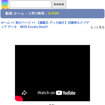
動画 ホーム
人気の動画
|
|
K-POP
ホーム
>>
前のページ
>>
【遊戯王 デッキ紹介】召喚神エクゾデ
ィア デッキ NEW Exodia Deck!!
もっと見る