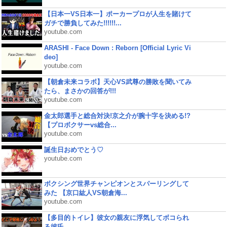
【日本一VS日本一】ポーカープロが人生を賭けて
ガチで勝負してみた!!!!!!...
youtube.com
ARASHI - Face Down : Reborn [Official Lyric Vi
deo]
youtube.com
【朝倉未来コラボ】天心VS武尊の勝敗を聞いてみ
たら、まさかの回答が!!!
youtube.com
金太郎選手と総合対決!京之介が腕十字を決める!?
【プロボクサーvs総合...
youtube.com
誕生日おめでとう♡
youtube.com
ボクシング世界チャンピオンとスパーリングして
みた 【京口紘人VS朝倉海...
youtube.com
【多目的トイレ】彼女の親友に浮気してボコられ
る彼氏