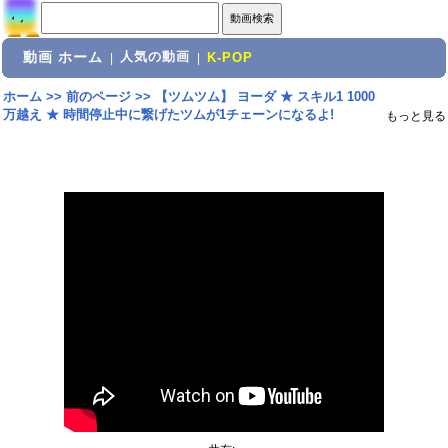
動画 ホーム
人気の動画
|
|
K-POP
ホーム
>>
前のページ
>>
【ツムツム】 ヨーダ ★ スキル1 1000
万越え ★ 時間停止中に繋げたツムが1チェーンになるよ!
もっと見る