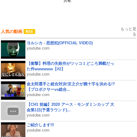
共有:
もっと見
人気の動画
る
ヨルシカ - 思想犯(OFFICIAL VIDEO)
youtube.com
【衝撃】料理の失敗作がツッコミどころ満載だっ
た件wwwwww【#2】
youtube.com
金太郎選手と総合対決!京之介が腕十字を決める!?
【プロボクサーvs総合...
youtube.com
【CH1 前編】2020 アース・モンダミンカップ 大
会第1日(予選ラウンド)...
youtube.com
ご紹介します!!!
youtube.com