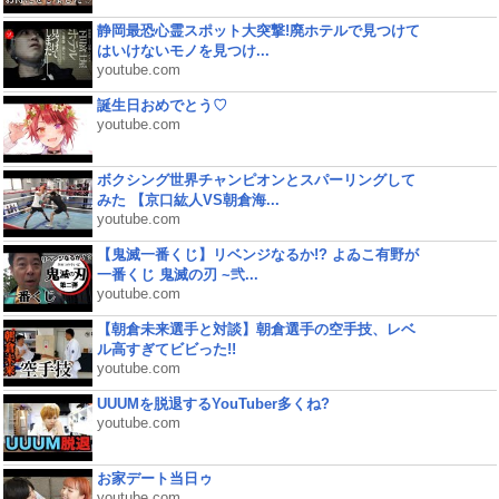
静岡最恐心霊スポット大突撃!廃ホテルで見つけて
はいけないモノを見つけ...
youtube.com
誕生日おめでとう♡
youtube.com
ボクシング世界チャンピオンとスパーリングして
みた 【京口紘人VS朝倉海...
youtube.com
【鬼滅一番くじ】リベンジなるか!? よゐこ有野が
一番くじ 鬼滅の刃 ~弐...
youtube.com
【朝倉未来選手と対談】朝倉選手の空手技、レベ
ル高すぎてビビった!!
youtube.com
UUUMを脱退するYouTuber多くね?
youtube.com
お家デート当日ゥ
youtube.com