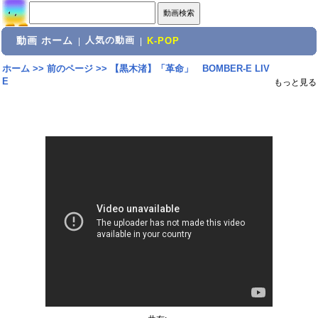
動画 ホーム
人気の動画
|
|
K-POP
ホーム
>>
前のページ
>>
【黒木渚】「革命」 BOMBER-E LIV
E
もっと見る