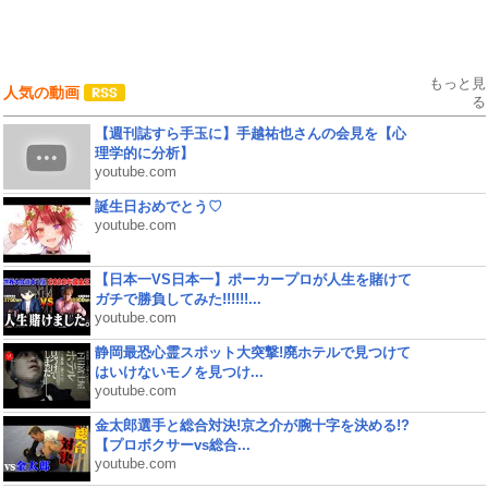
もっと見
人気の動画
る
【週刊誌すら手玉に】手越祐也さんの会見を【心
理学的に分析】
youtube.com
誕生日おめでとう♡
youtube.com
【日本一VS日本一】ポーカープロが人生を賭けて
ガチで勝負してみた!!!!!!...
youtube.com
静岡最恐心霊スポット大突撃!廃ホテルで見つけて
はいけないモノを見つけ...
youtube.com
金太郎選手と総合対決!京之介が腕十字を決める!?
【プロボクサーvs総合...
youtube.com