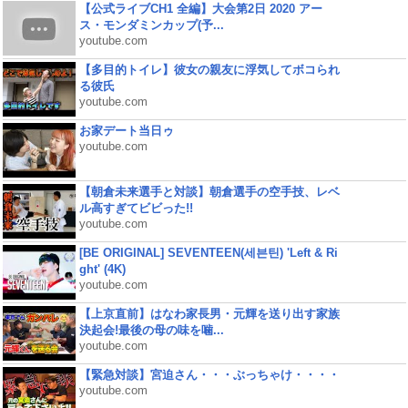
【公式ライブCH1 全編】大会第2日 2020 アー
ス・モンダミンカップ(予...
youtube.com
【多目的トイレ】彼女の親友に浮気してボコられ
る彼氏
youtube.com
お家デート当日ゥ
youtube.com
【朝倉未来選手と対談】朝倉選手の空手技、レベ
ル高すぎてビビった!!
youtube.com
[BE ORIGINAL] SEVENTEEN(세븐틴) 'Left & Ri
ght' (4K)
youtube.com
【上京直前】はなわ家長男・元輝を送り出す家族
決起会!最後の母の味を噛...
youtube.com
【緊急対談】宮迫さん・・・ぶっちゃけ・・・・
youtube.com