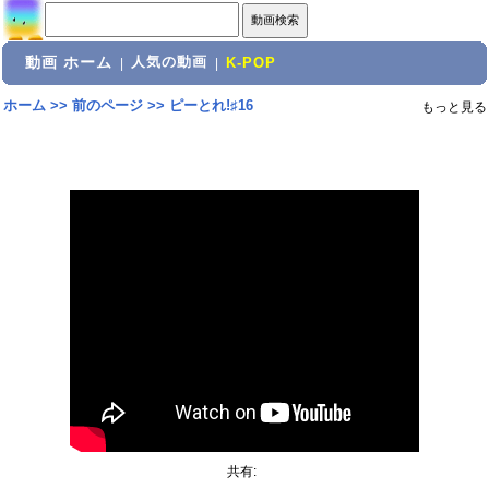
動画 ホーム
人気の動画
|
|
K-POP
ホーム
>>
前のページ
>>
ピーとれ!♯16
もっと見る
共有: