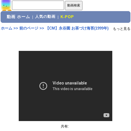
動画 ホーム
人気の動画
|
|
K-POP
ホーム
>>
前のページ
>>
【CM】永谷園 お茶づけ海苔(1999年)
もっと見る
共有: