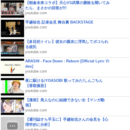
【朝倉未来コラボ】天心VS武尊の勝敗を聞いてみ
たら、まさかの回答が!!!
youtube.com
手越祐也 記者会見 舞台裏 BACKSTAGE
youtube.com
【多目的トイレ】彼女の親友に浮気してボコられ
る彼氏
youtube.com
ARASHI - Face Down : Reborn [Official Lyric Vi
deo]
youtube.com
夜に駆ける/YOASOBI 歌ってみた!しんごちん
【香取慎吾】
youtube.com
【漫画】美人なのに結婚できない女【マンガ動
画】
youtube.com
【週刊誌すら手玉に】手越祐也さんの会見を【心
理学的に分析】
youtube.com