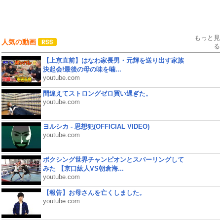
もっと見
人気の動画
る
【上京直前】はなわ家長男・元輝を送り出す家族
決起会!最後の母の味を噛...
youtube.com
間違えてストロングゼロ買い過ぎた。
youtube.com
ヨルシカ - 思想犯(OFFICIAL VIDEO)
youtube.com
ボクシング世界チャンピオンとスパーリングして
みた 【京口紘人VS朝倉海...
youtube.com
【報告】お母さんを亡くしました。
youtube.com