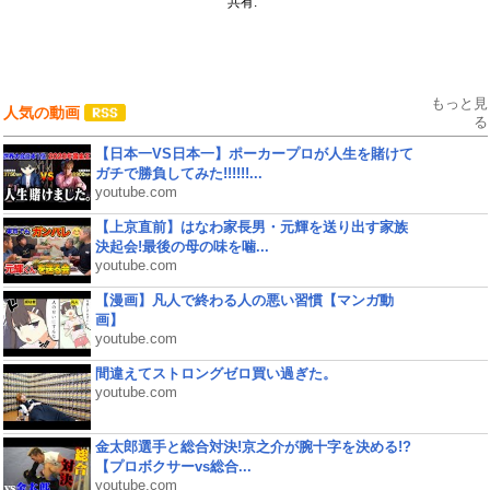
共有:
もっと見
人気の動画
る
【日本一VS日本一】ポーカープロが人生を賭けて
ガチで勝負してみた!!!!!!...
youtube.com
【上京直前】はなわ家長男・元輝を送り出す家族
決起会!最後の母の味を噛...
youtube.com
【漫画】凡人で終わる人の悪い習慣【マンガ動
画】
youtube.com
間違えてストロングゼロ買い過ぎた。
youtube.com
金太郎選手と総合対決!京之介が腕十字を決める!?
【プロボクサーvs総合...
youtube.com