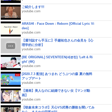
ご紹介します!!!
youtube.com
ARASHI - Face Down : Reborn [Official Lyric Vi
deo]
youtube.com
【週刊誌すら手玉に】手越祐也さんの会見を【心
理学的に分析】
youtube.com
[BE ORIGINAL] SEVENTEEN(세븐틴) 'Left & Ri
ght' (4K)
youtube.com
[2020.7.3 配信] あつまれ どうぶつの森 夏の無料
アップデート
youtube.com
【漫画】美人なのに結婚できない女【マンガ動
画】
youtube.com
【朝倉未来コラボ】天心VS武尊の勝敗を聞いてみ
たら、まさかの回答が!!!