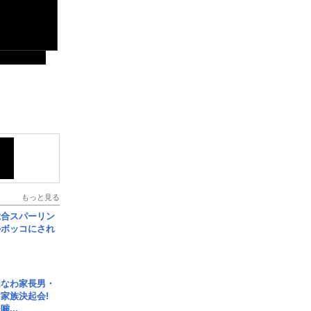
もっと見る
総合スパーリン
ルボッコにされ
はなわ家長男・
家族決起会!
...