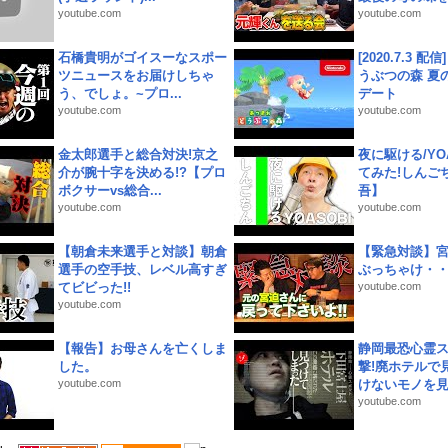
youtube.com
youtube.com
石橋貴明がゴイスーなスポー
[2020.7.3 配
ツニュースをお届けしちゃ
うぶつの森 夏
う、でしょ。~プロ...
デート
youtube.com
youtube.com
金太郎選手と総合対決!京之
夜に駆ける/YOA
介が腕十字を決める!?【プロ
てみた!しんご
ボクサーvs総合...
吾】
youtube.com
youtube.com
【朝倉未来選手と対談】朝倉
【緊急対談】
選手の空手技、レベル高すぎ
ぶっちゃけ・
てビビった!!
youtube.com
youtube.com
【報告】お母さんを亡くしま
静岡最恐心霊
した。
撃!廃ホテルで
youtube.com
けないモノを見つ
youtube.com