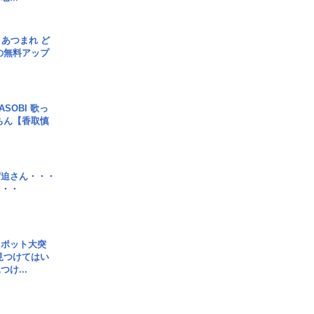
信] あつまれ ど
の無料アップ
SOBI 歌っ
ちん【香取慎
宮迫さん・・・
・・・
スポット大突
見つけてはい
け...