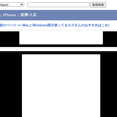
提携/入店
|
iPhone
|
前のページ
>>
MacとWindows両方使ってるカズさんのおすすめはこれ!