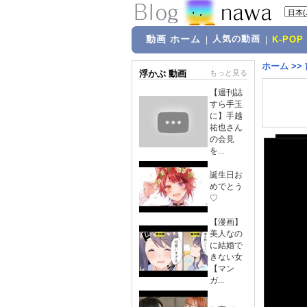
動画 ホーム
人気の動画
|
|
K-POP
ホーム
>>
浮かぶ 動画
もっと見る
【週刊誌
すら手玉
に】手越
祐也さん
の会見
を...
誕生日お
めでとう
♡
【漫画】
美人なの
に結婚で
きない女
【マン
ガ...