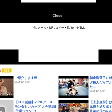
Close
6
共有:
メール
•
URLコピー
•
Editor
•
HTML
画
ご紹介します!!!
朝倉海選手に
youtube.com
グ挑んだらフ
た...
youtube.com
【CH1 前編】2020 アース・
【上京直前】
モンダミンカップ 大会第1日
元輝を送り出す
(予選ラウンド)...
最後の母の味を噛