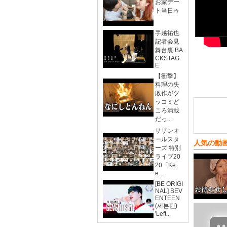
お家デー
ト当日ゥ
手越祐也
記者会見
舞台裏 BA
CKSTAG
E
【衝撃】
料理の失
敗作がツ
ッコミど
ころ満載
だっ...
サザンオ
ールスタ
人気の動
ーズ 特別
ライブ20
20「Ke
e...
[BE ORIGI
NAL] SEV
ENTEEN
(세븐틴)
'Left...