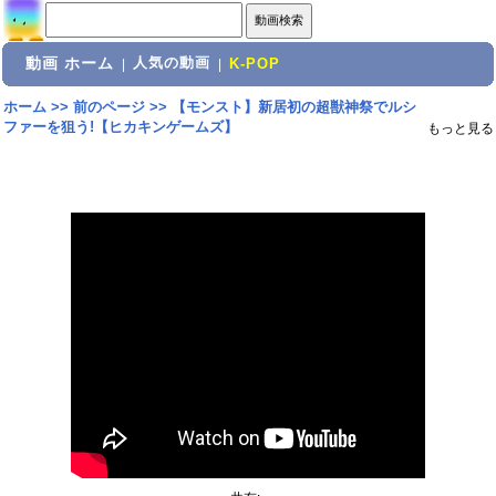
動画 ホーム
人気の動画
|
|
K-POP
ホーム
>>
前のページ
>>
【モンスト】新居初の超獣神祭でルシ
ファーを狙う!【ヒカキンゲームズ】
もっと見る