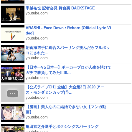
手越祐也 記者会見 舞台裏 BACKSTAGE
youtube.com
ARASHI - Face Down : Reborn [Official Lyric Vi
deo]
youtube.com
朝倉海選手に総合スパーリング挑んだらフルボッ
コにされた...
youtube.com
【日本一VS日本一】ポーカープロが人生を賭けて
ガチで勝負してみた!!!!!!...
youtube.com
【公式ライブCH1 全編】大会第2日 2020 アー
ス・モンダミンカップ(予...
youtube.com
【漫画】美人なのに結婚できない女【マンガ動
画】
youtube.com
亀田京之介選手とボクシングスパーリング
youtube.com