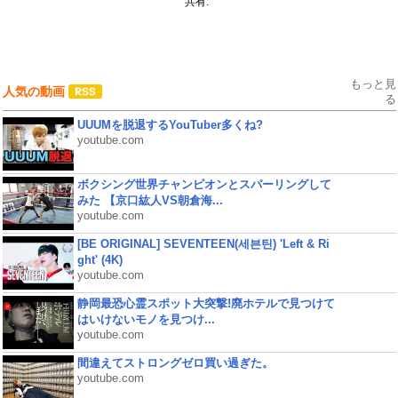
共有:
もっと見
人気の動画
る
UUUMを脱退するYouTuber多くね?
youtube.com
ボクシング世界チャンピオンとスパーリングして
みた 【京口紘人VS朝倉海...
youtube.com
[BE ORIGINAL] SEVENTEEN(세븐틴) 'Left & Ri
ght' (4K)
youtube.com
静岡最恐心霊スポット大突撃!廃ホテルで見つけて
はいけないモノを見つけ...
youtube.com
間違えてストロングゼロ買い過ぎた。
youtube.com