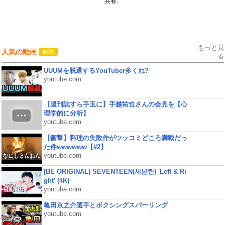
共有:
もっと見
人気の動画
る
UUUMを脱退するYouTuber多くね?
youtube.com
【週刊誌すら手玉に】手越祐也さんの会見を【心
理学的に分析】
youtube.com
【衝撃】料理の失敗作がツッコミどころ満載だっ
た件wwwwww【#2】
youtube.com
[BE ORIGINAL] SEVENTEEN(세븐틴) 'Left & Ri
ght' (4K)
youtube.com
亀田京之介選手とボクシングスパーリング
youtube.com