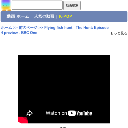
動画 ホーム
人気の動画
|
|
K-POP
ホーム
>>
前のページ
>>
Flying fish hunt - The Hunt: Episode
4 preview - BBC One
もっと見る