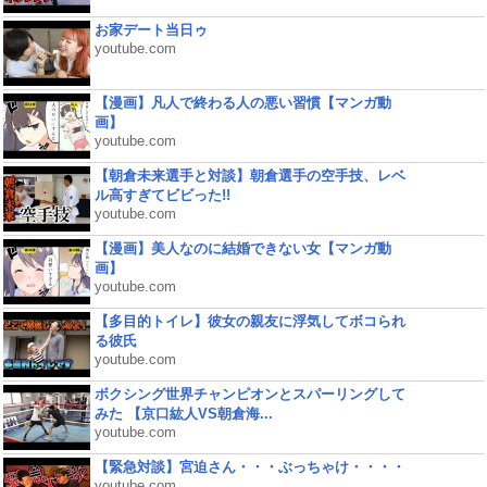
お家デート当日ゥ
youtube.com
【漫画】凡人で終わる人の悪い習慣【マンガ動
画】
youtube.com
【朝倉未来選手と対談】朝倉選手の空手技、レベ
ル高すぎてビビった!!
youtube.com
【漫画】美人なのに結婚できない女【マンガ動
画】
youtube.com
【多目的トイレ】彼女の親友に浮気してボコられ
る彼氏
youtube.com
ボクシング世界チャンピオンとスパーリングして
みた 【京口紘人VS朝倉海...
youtube.com
【緊急対談】宮迫さん・・・ぶっちゃけ・・・・
youtube.com