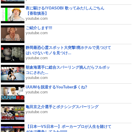
夜に駆ける/YOASOBI 歌ってみた!しんごちん
【香取慎吾】
youtube.com
ご紹介します!!!
youtube.com
静岡最恐心霊スポット大突撃!廃ホテルで見つけて
はいけないモノを見つけ...
youtube.com
朝倉海選手に総合スパーリング挑んだらフルボッ
コにされた...
youtube.com
UUUMを脱退するYouTuber多くね?
youtube.com
亀田京之介選手とボクシングスパーリング
youtube.com
【日本一VS日本一】ポーカープロが人生を賭けて
ガチで勝負してみた!!!!!!...