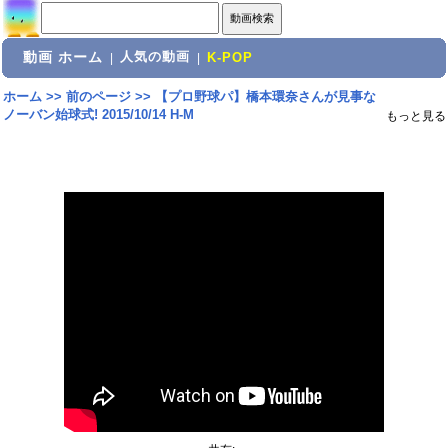
動画 ホーム
人気の動画
|
|
K-POP
ホーム
>>
前のページ
>>
【プロ野球パ】橋本環奈さんが見事な
ノーバン始球式! 2015/10/14 H-M
もっと見る