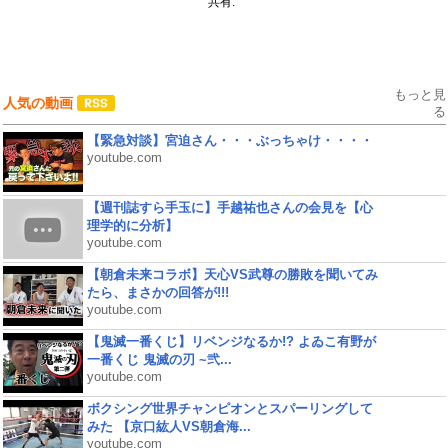
共有:
もっと見
人気の動画
る
【緊急対談】宮迫さん・・・ぶっちゃけ・・・・
youtube.com
【週刊誌すら手玉に】手越祐也さんの会見を【心
理学的に分析】
youtube.com
【朝倉未来コラボ】天心VS武尊の勝敗を聞いてみ
たら、まさかの回答が!!!
youtube.com
【鬼滅一番くじ】リベンジなるか!? よゐこ有野が
一番くじ 鬼滅の刃 ~弐...
youtube.com
ボクシング世界チャンピオンとスパーリングして
みた 【京口紘人VS朝倉海...
youtube.com