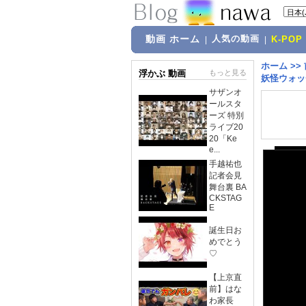
動画 ホーム
人気の動画
|
|
K-POP
ホーム
>>
浮かぶ 動画
もっと見る
妖怪ウォッ
サザンオ
ールスタ
ーズ 特別
ライブ20
20「Ke
e...
手越祐也
記者会見
舞台裏 BA
CKSTAG
E
誕生日お
めでとう
♡
【上京直
前】はな
わ家長