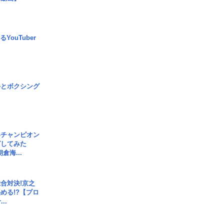
YouTuber
手とボクシング
界チャンピオン
グしてみた
倉海...
合対決!京之
める!?【プロ
..