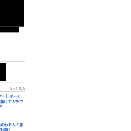
もっと見る
本一】ポーカ
を賭けてガチで
!...
で終わる人の悪
ガ動画】