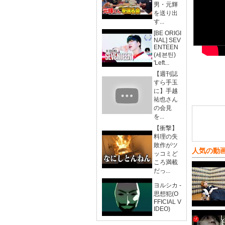
男・元輝
を送り出
す...
[BE ORIGI
NAL] SEV
ENTEEN
(세븐틴)
'Left...
【週刊誌
すら手玉
に】手越
祐也さん
の会見
を...
【衝撃】
料理の失
敗作がツ
人気の動
ッコミど
ころ満載
だっ...
ヨルシカ -
思想犯(O
FFICIAL V
IDEO)