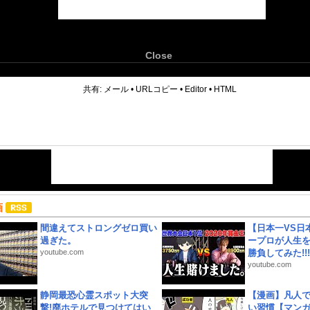
Close
6
共有:
メール
•
URLコピー
•
Editor
•
HTML
画
間違えてストロングゼロ買い
【日本一VS日
過ぎた。
ープロが人生
youtube.com
勝負してみた!!!!!
youtube.com
静岡最恐心霊スポット大突
【漫画】凡人
撃!廃ホテルで見つけてはい
い習慣【マン