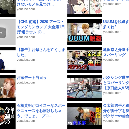
けないモノを見つけ...
youtube.com
youtube.com
【CH1 前編】2020 アース・
UUUMを脱退する
モンダミンカップ 大会第1日
多くね?
(予選ラウンド)...
youtube.com
youtube.com
【報告】お母さんを亡くしま
亀田京之介選
した。
スパーリング
youtube.com
youtube.com
お家デート当日ゥ
ボクシング世
youtube.com
とスパーリン
【京口紘人VS朝
youtube.com
石橋貴明がゴイスーなスポー
金太郎選手と総
ツニュースをお届けしちゃ
介が腕十字を決
う、でしょ。~プロ...
ボクサーvs総合.
youtube.com
youtube.com