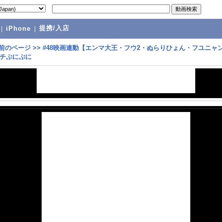
提携/入店
|
iPhone
|
前のページ
>>
#48映画連動【エンマ大王・フウ2・ぬらりひょん・フユニャ
チぷにぷに