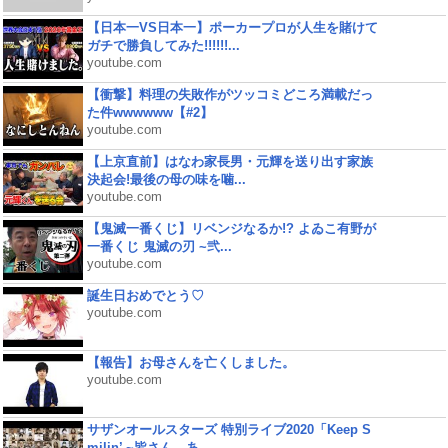
【日本一VS日本一】ポーカープロが人生を賭けて
ガチで勝負してみた!!!!!!...
youtube.com
【衝撃】料理の失敗作がツッコミどころ満載だっ
た件wwwwww【#2】
youtube.com
【上京直前】はなわ家長男・元輝を送り出す家族
決起会!最後の母の味を噛...
youtube.com
【鬼滅一番くじ】リベンジなるか!? よゐこ有野が
一番くじ 鬼滅の刃 ~弐...
youtube.com
誕生日おめでとう♡
youtube.com
【報告】お母さんを亡くしました。
youtube.com
サザンオールスターズ 特別ライブ2020「Keep S
milin’ ~皆さん、あ...