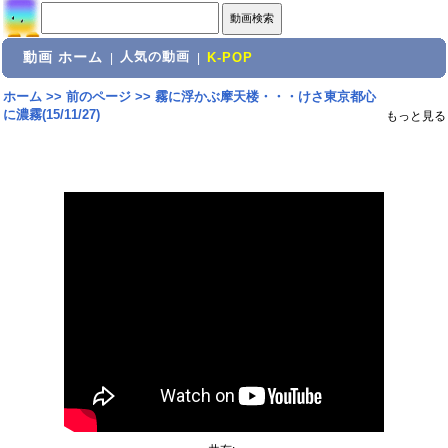
動画 ホーム
人気の動画
|
|
K-POP
ホーム
>>
前のページ
>>
霧に浮かぶ摩天楼・・・けさ東京都心
に濃霧(15/11/27)
もっと見る