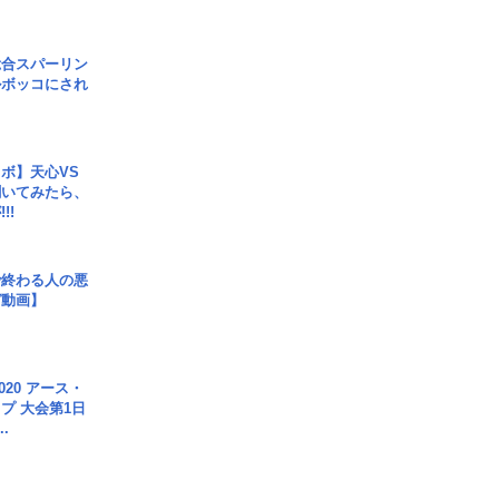
総合スパーリン
ルボッコにされ
ボ】天心VS
聞いてみたら、
!!
で終わる人の悪
ガ動画】
020 アース・
プ 大会第1日
.