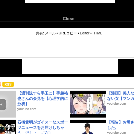
Close
6
共有:
メール
•
URLコピー
•
Editor
•
HTML
画
【週刊誌すら手玉に】手越祐
【漫画】美人
也さんの会見を【心理学的に
ない女【マン
分析】
youtube.com
youtube.com
石橋貴明がゴイスーなスポー
【報告】お母
ツニュースをお届けしちゃ
した。
う、でしょ。~プロ...
youtube.com