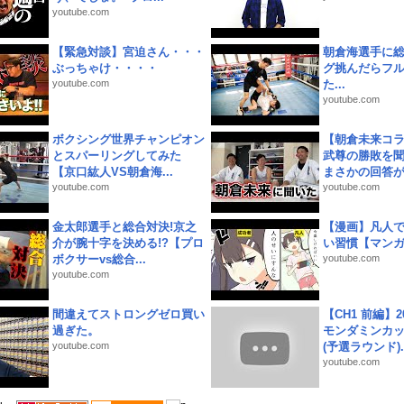
youtube.com
【緊急対談】宮迫さん・・・
朝倉海選手に
ぶっちゃけ・・・・
グ挑んだらフ
youtube.com
た...
youtube.com
ボクシング世界チャンピオン
【朝倉未来コラ
とスパーリングしてみた
武尊の勝敗を
【京口紘人VS朝倉海...
まさかの回答が!
youtube.com
youtube.com
金太郎選手と総合対決!京之
【漫画】凡人
介が腕十字を決める!?【プロ
い習慣【マン
ボクサーvs総合...
youtube.com
youtube.com
間違えてストロングゼロ買い
【CH1 前編】2
過ぎた。
モンダミンカッ
youtube.com
(予選ラウンド)..
youtube.com