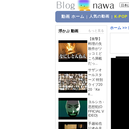
動画 ホーム
人気の動画
|
|
K-POP
ホーム
>>
浮かぶ 動画
もっと見る
【衝撃】
料理の失
敗作がツ
ッコミど
ころ満載
だっ...
サザンオ
ールスタ
ーズ 特別
ライブ20
20「Ke
e...
ヨルシカ -
思想犯(O
FFICIAL V
IDEO)
手越祐也
記者会見