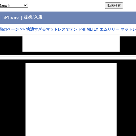
提携/入店
|
iPhone
|
前のページ
>>
快適すぎるマットレスでテント泊!MLILY エムリリー マット