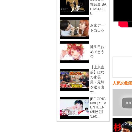
舞台裏 BA
CKSTAG
E
お家デー
ト当日ゥ
誕生日お
めでとう
♡
【上京直
前】はな
わ家長
男・元輝
人気の動
を送り出
す...
[BE ORIGI
NAL] SEV
ENTEEN
(세븐틴)
'Left...