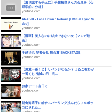
【週刊誌すら手玉に】手越祐也さんの会見を【心
理学的に分析】
youtube.com
ARASHI - Face Down : Reborn [Official Lyric Vi
deo]
youtube.com
【漫画】美人なのに結婚できない女【マンガ動
画】
youtube.com
手越祐也 記者会見 舞台裏 BACKSTAGE
youtube.com
【鬼滅一番くじ】リベンジなるか!? よゐこ有野が
一番くじ 鬼滅の刃 ~弐...
youtube.com
お家デート当日ゥ
youtube.com
朝倉海選手に総合スパーリング挑んだらフルボッ
コにされた...
youtube.com