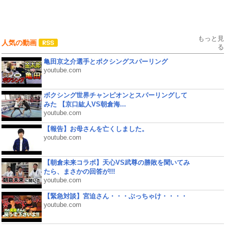
もっと見
人気の動画
る
亀田京之介選手とボクシングスパーリング
youtube.com
ボクシング世界チャンピオンとスパーリングして
みた 【京口紘人VS朝倉海...
youtube.com
【報告】お母さんを亡くしました。
youtube.com
【朝倉未来コラボ】天心VS武尊の勝敗を聞いてみ
たら、まさかの回答が!!!
youtube.com
【緊急対談】宮迫さん・・・ぶっちゃけ・・・・
youtube.com