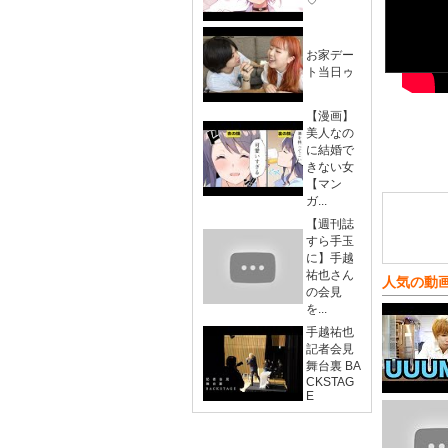
♡
お家デー
ト当日ゥ
【漫画】
美人なの
に結婚で
きない女
【マン
ガ...
【週刊誌
すら手玉
に】手越
祐也さん
人気の動
の会見
を...
手越祐也
記者会見
舞台裏 BA
CKSTAG
E