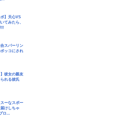
ボ】天心VS
聞いてみたら、
!!
総合スパーリン
ルボッコにされ
レ】彼女の親友
コられる彼氏
イスーなスポー
お届けしちゃ
ロ...