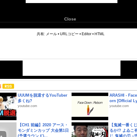
Close
6
共有:
メール
•
URLコピー
•
Editor
•
HTML
画
UUUMを脱退するYouTuber
ARASHI - Face
多くね?
orn [Official L
youtube.com
youtube.com
【CH1 前編】2020 アース・
【鬼滅一番く
モンダミンカップ 大会第1日
るか!? よゐ
(予選ラウンド)...
じ 鬼滅の刃 ~弐.