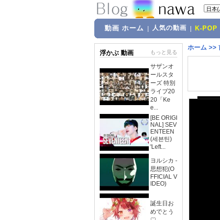
動画 ホーム
人気の動画
|
|
K-POP
ホーム
>>
浮かぶ 動画
もっと見る
サザンオ
ールスタ
ーズ 特別
ライブ20
20「Ke
e...
[BE ORIGI
NAL] SEV
ENTEEN
(세븐틴)
'Left...
ヨルシカ -
思想犯(O
FFICIAL V
IDEO)
誕生日お
めでとう