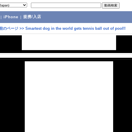
提携/入店
|
iPhone
|
前のページ
>>
Smartest dog in the world gets tennis ball out of pool!!