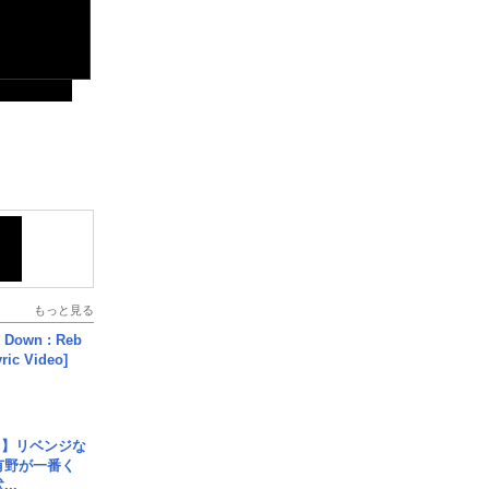
もっと見る
 Down : Reb
yric Video]
じ】リベンジな
こ有野が一番く
..