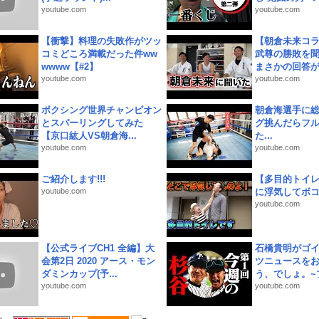
youtube.com
youtube.com
【衝撃】料理の失敗作がツッ
【朝倉未来コラ
コミどころ満載だった件ww
武尊の勝敗を
wwww【#2】
まさかの回答が!
youtube.com
youtube.com
ボクシング世界チャンピオン
朝倉海選手に
とスパーリングしてみた
グ挑んだらフ
【京口紘人VS朝倉海...
た...
youtube.com
youtube.com
ご紹介します!!!
【多目的トイ
youtube.com
に浮気してボ
youtube.com
【公式ライブCH1 全編】大
石橋貴明がゴ
会第2日 2020 アース・モン
ツニュースを
ダミンカップ(予...
う、でしょ。~プ
youtube.com
youtube.com