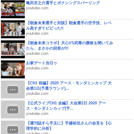
亀田京之介選手とボクシングスパーリング
youtube.com
【朝倉未来選手と対談】朝倉選手の空手技、レベ
ル高すぎてビビった!!
youtube.com
【朝倉未来コラボ】天心VS武尊の勝敗を聞いてみ
たら、まさかの回答が!!!
youtube.com
お家デート当日ゥ
youtube.com
【CH1 前編】2020 アース・モンダミンカップ 大
会第1日(予選ラウンド)...
youtube.com
【公式ライブCH1 全編】大会第2日 2020 アー
ス・モンダミンカップ(予...
youtube.com
【週刊誌すら手玉に】手越祐也さんの会見を【心
理学的に分析】
youtube.com