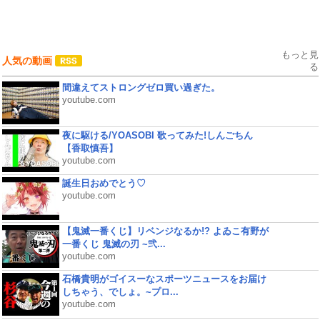
もっと見
人気の動画
る
間違えてストロングゼロ買い過ぎた。
youtube.com
夜に駆ける/YOASOBI 歌ってみた!しんごちん
【香取慎吾】
youtube.com
誕生日おめでとう♡
youtube.com
【鬼滅一番くじ】リベンジなるか!? よゐこ有野が
一番くじ 鬼滅の刃 ~弐...
youtube.com
石橋貴明がゴイスーなスポーツニュースをお届け
しちゃう、でしょ。~プロ...
youtube.com