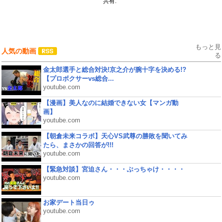
共有:
もっと見
人気の動画
る
金太郎選手と総合対決!京之介が腕十字を決める!?
【プロボクサーvs総合...
youtube.com
【漫画】美人なのに結婚できない女【マンガ動
画】
youtube.com
【朝倉未来コラボ】天心VS武尊の勝敗を聞いてみ
たら、まさかの回答が!!!
youtube.com
【緊急対談】宮迫さん・・・ぶっちゃけ・・・・
youtube.com
お家デート当日ゥ
youtube.com