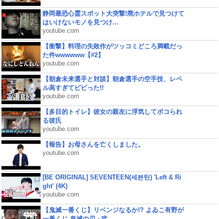
静岡最恐心霊スポット大突撃!廃ホテルで見つけて
はいけないモノを見つけ...
youtube.com
【衝撃】料理の失敗作がツッコミどころ満載だっ
た件wwwwww【#2】
youtube.com
【朝倉未来選手と対談】朝倉選手の空手技、レベ
ル高すぎてビビった!!
youtube.com
【多目的トイレ】彼女の親友に浮気してボコられ
る彼氏
youtube.com
【報告】お母さんを亡くしました。
youtube.com
[BE ORIGINAL] SEVENTEEN(세븐틴) 'Left & Ri
ght' (4K)
youtube.com
【鬼滅一番くじ】リベンジなるか!? よゐこ有野が
一番くじ 鬼滅の刃 ~弐...