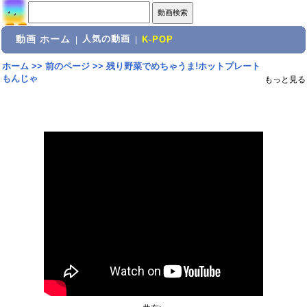
動画 ホーム
人気の動画
|
|
K-POP
ホーム
>>
前のページ
>>
残り野菜でめちゃうま!ホットプレート
もんじゃ
もっと見る