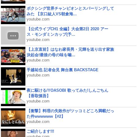
ボクシング世界チャンピオンとスパーリングして
みた 【京口紘人VS朝倉海...
youtube.com
【公式ライブCH1 全編】大会第2日 2020 アー
ス・モンダミンカップ(予...
youtube.com
【上京直前】はなわ家長男・元輝を送り出す家族
決起会!最後の母の味を噛...
youtube.com
手越祐也 記者会見 舞台裏 BACKSTAGE
youtube.com
夜に駆ける/YOASOBI 歌ってみた!しんごちん
【香取慎吾】
youtube.com
【衝撃】料理の失敗作がツッコミどころ満載だっ
た件wwwwww【#2】
youtube.com
ご紹介します!!!
youtube.com