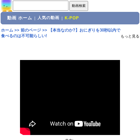
動画 ホーム
人気の動画
|
|
K-POP
ホーム
>>
前のページ
>>
【本当なのか?】おにぎりを30秒以内で
食べるのは不可能らしい!
もっと見る