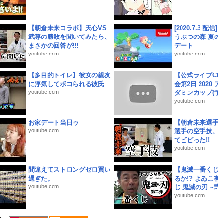
【朝倉未来コラボ】天心VS
[2020.7.3 配
武尊の勝敗を聞いてみたら、
うぶつの森 夏
まさかの回答が!!!
デート
youtube.com
youtube.com
【多目的トイレ】彼女の親友
【公式ライブC
に浮気してボコられる彼氏
会第2日 2020
youtube.com
ダミンカップ(予.
youtube.com
お家デート当日ゥ
【朝倉未来選
youtube.com
選手の空手技
てビビった!!
youtube.com
間違えてストロングゼロ買い
【鬼滅一番く
過ぎた。
るか!? よゐ
youtube.com
じ 鬼滅の刃 ~弐.
youtube.com