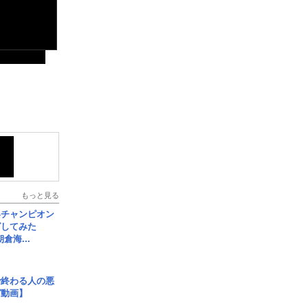
もっと見る
界チャンピオン
グしてみた
倉海...
で終わる人の悪
ガ動画】