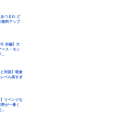
信] あつまれ ど
の無料アップ
H1 全編】大
 アース・モン
..
手と対談】朝倉
、レベル高すぎ
じ】リベンジな
こ有野が一番く
..