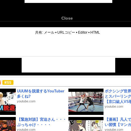
Close
6
共有:
メール
•
URLコピー
•
Editor
•
HTML
画
UUUMを脱退するYouTuber
ボクシング世
多くね?
とスパーリン
youtube.com
【京口紘人VS朝
youtube.com
【緊急対談】宮迫さん・・・
【漫画】凡人
ぶっちゃけ・・・・
い習慣【マン
youtube.com
youtube.com