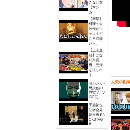
きない女
【マン
ガ...
【衝撃】
料理の失
敗作がツ
ッコミど
ころ満載
だっ...
【上京直
前】はな
わ家長
男・元輝
を送り出
す...
人気の動
ヨルシカ -
思想犯(O
FFICIAL V
IDEO)
手越祐也
記者会見
舞台裏 BA
CKSTAG
E