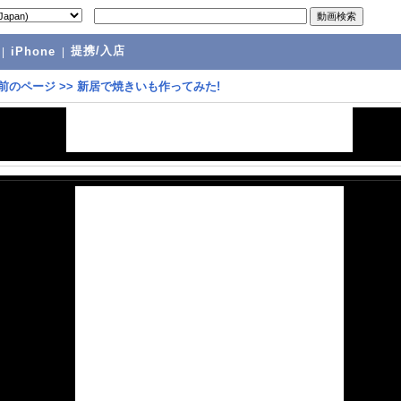
提携/入店
|
iPhone
|
前のページ
>>
新居で焼きいも作ってみた!