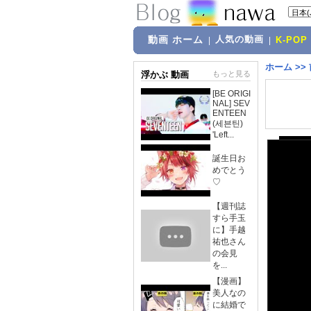
動画 ホーム
人気の動画
|
|
K-POP
ホーム
>>
浮かぶ 動画
もっと見る
[BE ORIGI
NAL] SEV
ENTEEN
(세븐틴)
'Left...
誕生日お
めでとう
♡
【週刊誌
すら手玉
に】手越
祐也さん
の会見
を...
【漫画】
美人なの
に結婚で