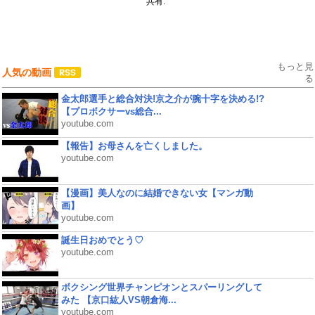
共有:
もっと見
人気の動画
る
金太郎選手と総合対決!京之介が腕十字を決める!?
【プロボクサーvs総合...
youtube.com
【報告】お母さんを亡くしました。
youtube.com
【漫画】美人なのに結婚できない女【マンガ動
画】
youtube.com
誕生日おめでとう♡
youtube.com
ボクシング世界チャンピオンとスパーリングして
みた 【京口紘人VS朝倉海...
youtube.com