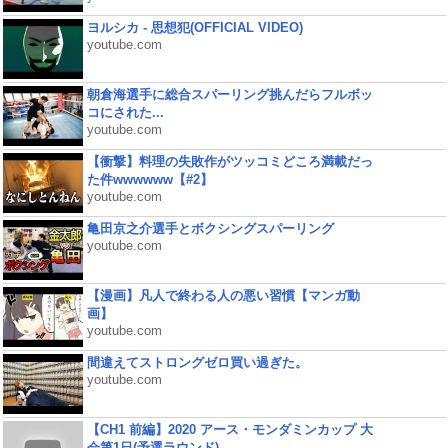
ヨルシカ - 思想犯(OFFICIAL VIDEO)
youtube.com
朝倉海選手に総合スパーリング挑んだらフルボッ
コにされた...
youtube.com
【衝撃】料理の失敗作がツッコミどころ満載だっ
た件wwwwww【#2】
youtube.com
亀田京之介選手とボクシングスパーリング
youtube.com
【漫画】凡人で終わる人の悪い習慣【マンガ動
画】
youtube.com
間違えてストロングゼロ買い過ぎた。
youtube.com
【CH1 前編】2020 アース・モンダミンカップ 大
会第1日(予選ラウンド)...