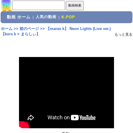
動画 ホーム
人気の動画
|
|
K-POP
ホーム
>>
前のページ
>>
【maras k】 Neon Lights (Live ver.)
【kors k × まらしぃ】
もっと見る