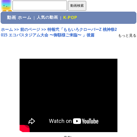
動画 ホーム
人気の動画
|
|
K-POP
ホーム
>>
前のページ
>>
特報弐「ももいろクローバーZ 桃神祭2
015 エコパスタジアム大会 〜御額様ご来臨〜 」後篇
もっと見る