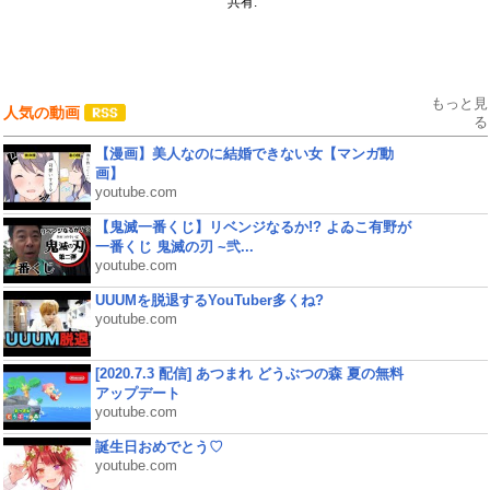
共有:
もっと見
人気の動画
る
【漫画】美人なのに結婚できない女【マンガ動
画】
youtube.com
【鬼滅一番くじ】リベンジなるか!? よゐこ有野が
一番くじ 鬼滅の刃 ~弐...
youtube.com
UUUMを脱退するYouTuber多くね?
youtube.com
[2020.7.3 配信] あつまれ どうぶつの森 夏の無料
アップデート
youtube.com
誕生日おめでとう♡
youtube.com