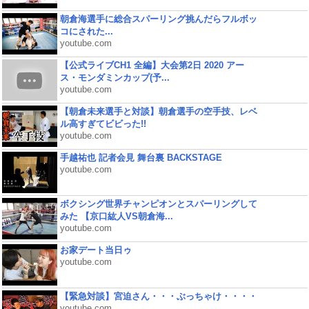
朝倉海選手に総合スパーリング挑んだらフルボッ
コにされた...
youtube.com
【公式ライブCH1 全編】大会第2日 2020 アー
ス・モンダミンカップ(予...
youtube.com
【朝倉未来選手と対談】朝倉選手の空手技、レベ
ル高すぎてビビった!!
youtube.com
手越祐也 記者会見 舞台裏 BACKSTAGE
youtube.com
ボクシング世界チャンピオンとスパーリングして
みた 【京口紘人VS朝倉海...
youtube.com
お家デート当日ゥ
youtube.com
【緊急対談】宮迫さん・・・ぶっちゃけ・・・・
youtube.com