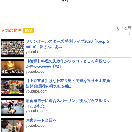
共有:
もっと見
人気の動画
る
サザンオールスターズ 特別ライブ2020「Keep S
milin’ ~皆さん、あ...
youtube.com
【衝撃】料理の失敗作がツッコミどころ満載だっ
た件wwwwww【#2】
youtube.com
【上京直前】はなわ家長男・元輝を送り出す家族
決起会!最後の母の味を噛...
youtube.com
朝倉海選手に総合スパーリング挑んだらフルボッ
コにされた...
youtube.com
お家デート当日ゥ
youtube.com