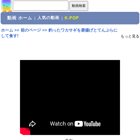
動画 ホーム
人気の動画
|
|
K-POP
ホーム
>>
前のページ
>>
釣ったワカサギを唐揚げとてんぷらに
して食す!
もっと見る