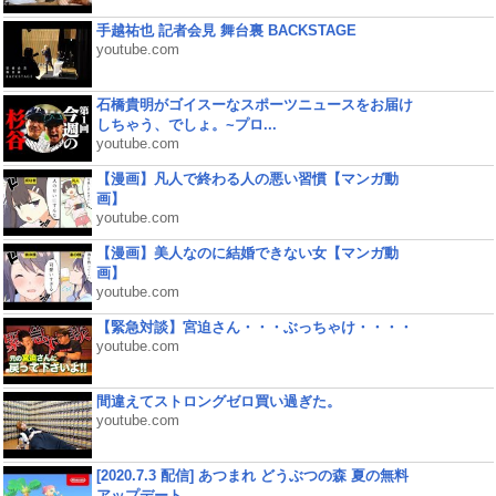
手越祐也 記者会見 舞台裏 BACKSTAGE
youtube.com
石橋貴明がゴイスーなスポーツニュースをお届け
しちゃう、でしょ。~プロ...
youtube.com
【漫画】凡人で終わる人の悪い習慣【マンガ動
画】
youtube.com
【漫画】美人なのに結婚できない女【マンガ動
画】
youtube.com
【緊急対談】宮迫さん・・・ぶっちゃけ・・・・
youtube.com
間違えてストロングゼロ買い過ぎた。
youtube.com
[2020.7.3 配信] あつまれ どうぶつの森 夏の無料
アップデート