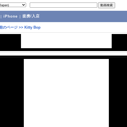
提携/入店
|
iPhone
|
前のページ
>>
Kitty Bop