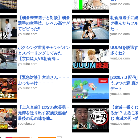
youtube.com
【朝倉未来選手と対談】朝倉
朝倉海選手に
選手の空手技、レベル高すぎ
グ挑んだらフ
てビビった!!
た...
youtube.com
youtube.com
ボクシング世界チャンピオン
UUUMを脱退する
とスパーリングしてみた
多くね?
【京口紘人VS朝倉海...
youtube.com
youtube.com
【緊急対談】宮迫さん・・・
[2020.7.3 配
ぶっちゃけ・・・・
うぶつの森 夏
youtube.com
デート
youtube.com
【上京直前】はなわ家長男・
【鬼滅一番く
元輝を送り出す家族決起会!
るか!? よゐ
最後の母の味を噛...
じ 鬼滅の刃 ~弐.
youtube.com
youtube.com