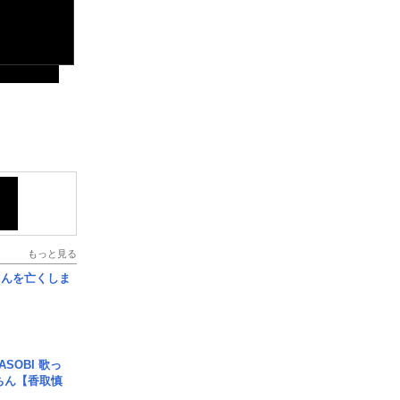
もっと見る
さんを亡くしま
SOBI 歌っ
ちん【香取慎