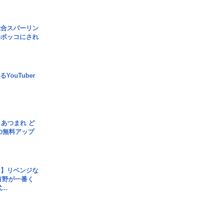
総合スパーリン
ルボッコにされ
YouTuber
信] あつまれ ど
の無料アップ
じ】リベンジな
こ有野が一番く
..