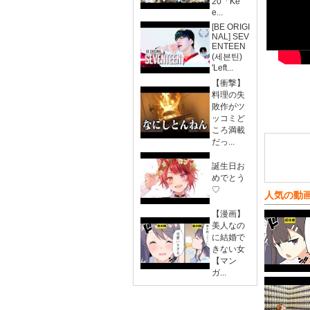
20「Ke
e...
[BE ORIGI
NAL] SEV
ENTEEN
(세븐틴)
'Left...
【衝撃】
料理の失
敗作がツ
ッコミど
ころ満載
だっ...
誕生日お
めでとう
♡
人気の動
【漫画】
美人なの
に結婚で
きない女
【マン
ガ...