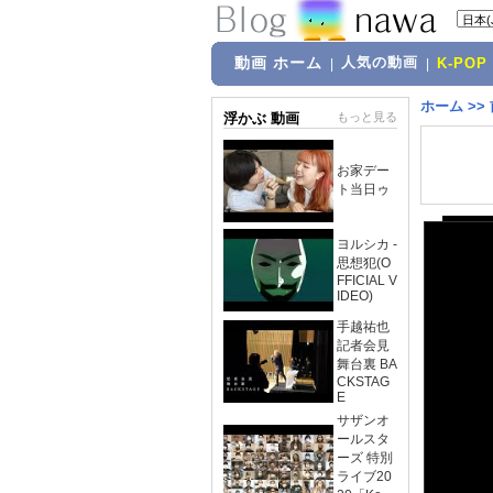
動画 ホーム
人気の動画
|
|
K-POP
ホーム
>>
浮かぶ 動画
もっと見る
お家デー
ト当日ゥ
ヨルシカ -
思想犯(O
FFICIAL V
IDEO)
手越祐也
記者会見
舞台裏 BA
CKSTAG
E
サザンオ
ールスタ
ーズ 特別
ライブ20