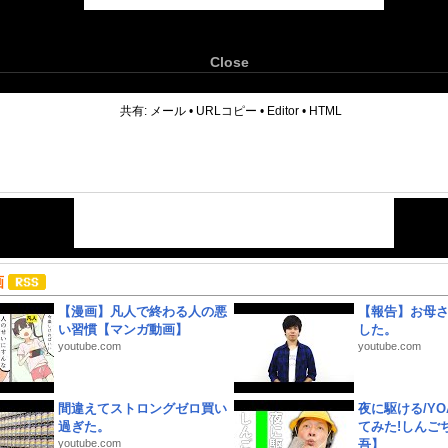
Close
6
共有:
メール
•
URLコピー
•
Editor
•
HTML
画
【漫画】凡人で終わる人の悪
【報告】お母
い習慣【マンガ動画】
した。
youtube.com
youtube.com
間違えてストロングゼロ買い
夜に駆ける/YOA
過ぎた。
てみた!しんご
youtube.com
吾】