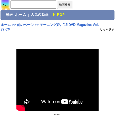
動画 ホーム
人気の動画
|
|
K-POP
ホーム
>>
前のページ
>>
モーニング娘。'15 DVD Magazine Vol.
77 CM
もっと見る