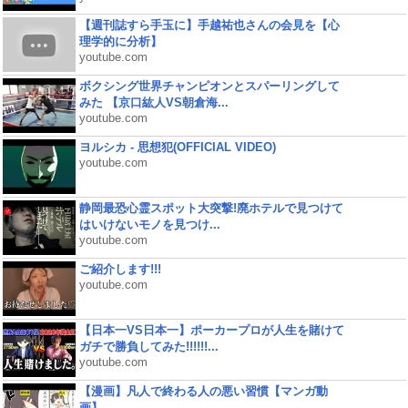
【週刊誌すら手玉に】手越祐也さんの会見を【心
理学的に分析】
youtube.com
ボクシング世界チャンピオンとスパーリングして
みた 【京口紘人VS朝倉海...
youtube.com
ヨルシカ - 思想犯(OFFICIAL VIDEO)
youtube.com
静岡最恐心霊スポット大突撃!廃ホテルで見つけて
はいけないモノを見つけ...
youtube.com
ご紹介します!!!
youtube.com
【日本一VS日本一】ポーカープロが人生を賭けて
ガチで勝負してみた!!!!!!...
youtube.com
【漫画】凡人で終わる人の悪い習慣【マンガ動
画】