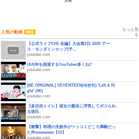
共有:
もっと見
人気の動画
る
【公式ライブCH1 全編】大会第2日 2020 アー
ス・モンダミンカップ(予...
youtube.com
UUUMを脱退するYouTuber多くね?
youtube.com
[BE ORIGINAL] SEVENTEEN(세븐틴) 'Left & Ri
ght' (4K)
youtube.com
【多目的トイレ】彼女の親友に浮気してボコられ
る彼氏
youtube.com
【衝撃】料理の失敗作がツッコミどころ満載だっ
た件wwwwww【#2】
youtube.com