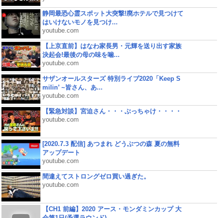
静岡最恐心霊スポット大突撃!廃ホテルで見つけて
はいけないモノを見つけ...
youtube.com
【上京直前】はなわ家長男・元輝を送り出す家族
決起会!最後の母の味を噛...
youtube.com
サザンオールスターズ 特別ライブ2020「Keep S
milin’ ~皆さん、あ...
youtube.com
【緊急対談】宮迫さん・・・ぶっちゃけ・・・・
youtube.com
[2020.7.3 配信] あつまれ どうぶつの森 夏の無料
アップデート
youtube.com
間違えてストロングゼロ買い過ぎた。
youtube.com
【CH1 前編】2020 アース・モンダミンカップ 大
会第1日(予選ラウンド)...