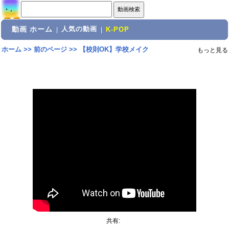
動画 ホーム
人気の動画
|
|
K-POP
ホーム
>>
前のページ
>>
【校則OK】学校メイク
もっと見る
共有: