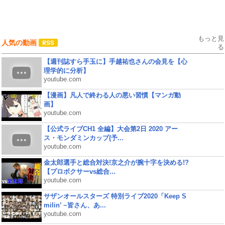
もっと見
人気の動画
る
【週刊誌すら手玉に】手越祐也さんの会見を【心
理学的に分析】
youtube.com
【漫画】凡人で終わる人の悪い習慣【マンガ動
画】
youtube.com
【公式ライブCH1 全編】大会第2日 2020 アー
ス・モンダミンカップ(予...
youtube.com
金太郎選手と総合対決!京之介が腕十字を決める!?
【プロボクサーvs総合...
youtube.com
サザンオールスターズ 特別ライブ2020「Keep S
milin’ ~皆さん、あ...
youtube.com