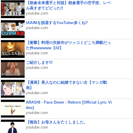
【朝倉未来選手と対談】朝倉選手の空手技、レベ
ル高すぎてビビった!!
youtube.com
UUUMを脱退するYouTuber多くね?
youtube.com
【衝撃】料理の失敗作がツッコミどころ満載だっ
た件wwwwww【#2】
youtube.com
ご紹介します!!!
youtube.com
【漫画】美人なのに結婚できない女【マンガ動
画】
youtube.com
ARASHI - Face Down : Reborn [Official Lyric Vi
deo]
youtube.com
【報告】お母さんを亡くしました。
youtube.com