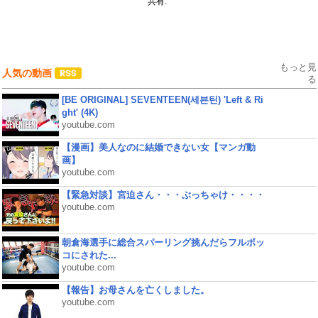
共有:
もっと見
人気の動画
る
[BE ORIGINAL] SEVENTEEN(세븐틴) 'Left & Ri
ght' (4K)
youtube.com
【漫画】美人なのに結婚できない女【マンガ動
画】
youtube.com
【緊急対談】宮迫さん・・・ぶっちゃけ・・・・
youtube.com
朝倉海選手に総合スパーリング挑んだらフルボッ
コにされた...
youtube.com
【報告】お母さんを亡くしました。
youtube.com