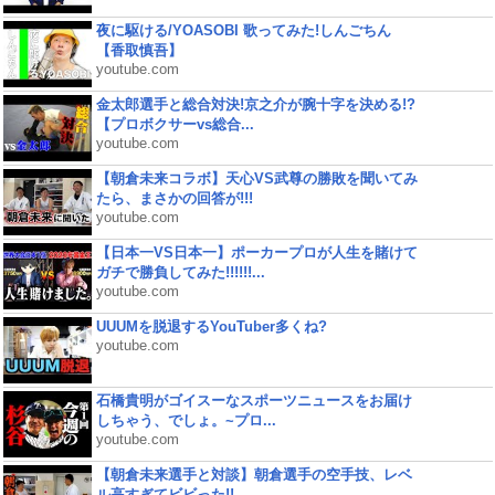
夜に駆ける/YOASOBI 歌ってみた!しんごちん
【香取慎吾】
youtube.com
金太郎選手と総合対決!京之介が腕十字を決める!?
【プロボクサーvs総合...
youtube.com
【朝倉未来コラボ】天心VS武尊の勝敗を聞いてみ
たら、まさかの回答が!!!
youtube.com
【日本一VS日本一】ポーカープロが人生を賭けて
ガチで勝負してみた!!!!!!...
youtube.com
UUUMを脱退するYouTuber多くね?
youtube.com
石橋貴明がゴイスーなスポーツニュースをお届け
しちゃう、でしょ。~プロ...
youtube.com
【朝倉未来選手と対談】朝倉選手の空手技、レベ
ル高すぎてビビった!!