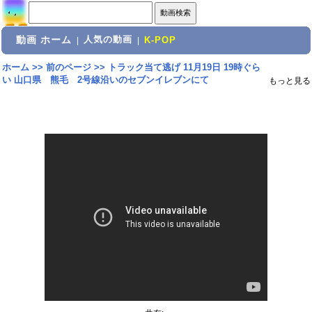
動画 ホーム
人気の動画
|
|
K-POP
ホーム
>>
前のページ
>>
トラック当て逃げ 11月19日 19時ぐら
い 山口県 熊毛 2号線沿いのセブンイレブンにて
もっと見る