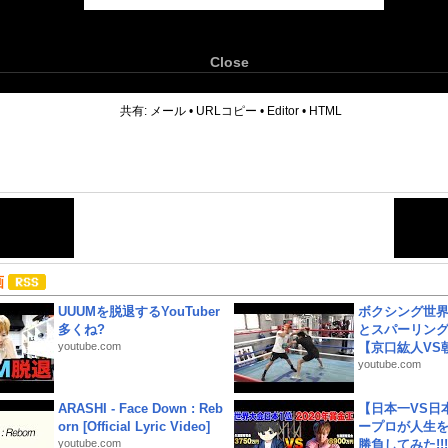
Close
6
共有:
メール
•
URLコピー
•
Editor
•
HTML
画
UUUMを脱退するYouTuber
ボクシング世
多くね?
とスパーリン
youtube.com
【京口紘人VS朝
youtube.com
ARASHI - Face Down : Reb
【日本一VS日
orn [Official Lyric Video]
ープロが人生
youtube.com
勝負してみた!!!!!