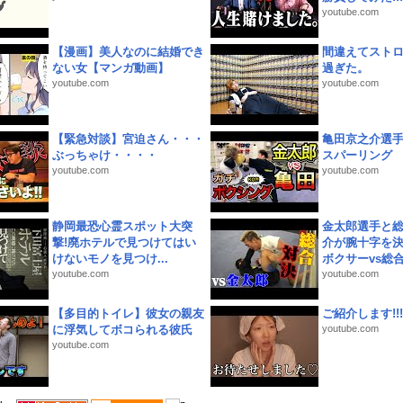
youtube.com
【漫画】美人なのに結婚でき
間違えてスト
ない女【マンガ動画】
過ぎた。
youtube.com
youtube.com
【緊急対談】宮迫さん・・・
亀田京之介選
ぶっちゃけ・・・・
スパーリング
youtube.com
youtube.com
静岡最恐心霊スポット大突
金太郎選手と総
撃!廃ホテルで見つけてはい
介が腕十字を決
けないモノを見つけ...
ボクサーvs総合.
youtube.com
youtube.com
【多目的トイレ】彼女の親友
ご紹介します!!!
に浮気してボコられる彼氏
youtube.com
youtube.com