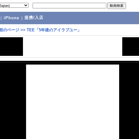
提携/入店
|
iPhone
|
前のページ
>>
TEE「5年後のアイラブユー」