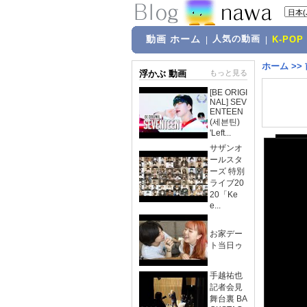
動画 ホーム
人気の動画
|
|
K-POP
ホーム
>>
浮かぶ 動画
もっと見る
[BE ORIGI
NAL] SEV
ENTEEN
(세븐틴)
'Left...
サザンオ
ールスタ
ーズ 特別
ライブ20
20「Ke
e...
お家デー
ト当日ゥ
手越祐也
記者会見
舞台裏 BA