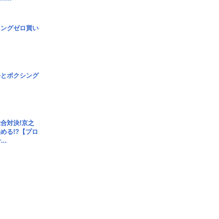
ロングゼロ買い
手とボクシング
合対決!京之
める!?【プロ
..