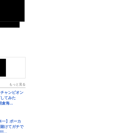
もっと見る
界チャンピオン
グしてみた
倉海...
本一】ポーカ
を賭けてガチで
!...