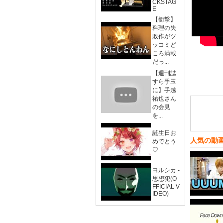
CKSTAG
E
【衝撃】
料理の失
敗作がツ
ッコミど
ころ満載
だっ...
【週刊誌
すら手玉
に】手越
祐也さん
の会見
を...
誕生日お
人気の動
めでとう
♡
ヨルシカ -
思想犯(O
FFICIAL V
IDEO)