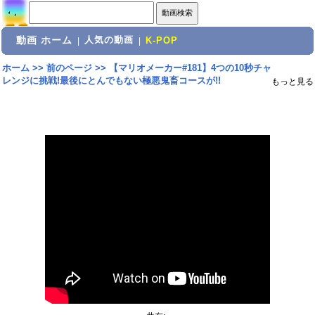
動画 ホーム
人気の動画
|
|
K-POP
ホーム
>>
前のページ
>>
【マリオメーカー#181】4つの10秒チャ
レンジに挑戦!最後にとんでもない極悪鬼畜コースが!!
もっと見る