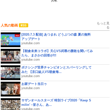
共有:
もっと見
人気の動画
る
[2020.7.3 配信] あつまれ どうぶつの森 夏の無料
アップデート
youtube.com
【朝倉未来コラボ】天心VS武尊の勝敗を聞いてみ
たら、まさかの回答が!!!
youtube.com
ボクシング世界チャンピオンとスパーリングして
みた 【京口紘人VS朝倉海...
youtube.com
お家デート当日ゥ
youtube.com
サザンオールスターズ 特別ライブ2020「Keep S
milin’ ~皆さん、あ...
youtube.com