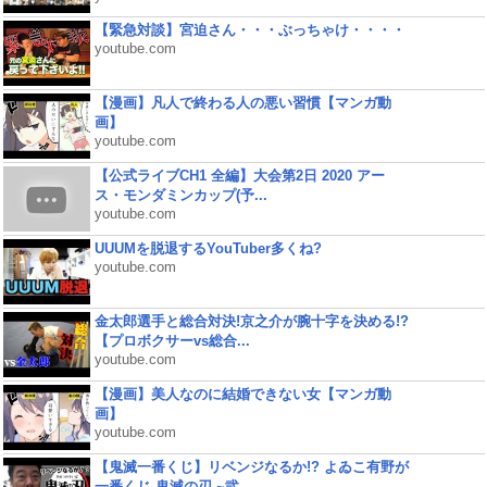
【緊急対談】宮迫さん・・・ぶっちゃけ・・・・
youtube.com
【漫画】凡人で終わる人の悪い習慣【マンガ動
画】
youtube.com
【公式ライブCH1 全編】大会第2日 2020 アー
ス・モンダミンカップ(予...
youtube.com
UUUMを脱退するYouTuber多くね?
youtube.com
金太郎選手と総合対決!京之介が腕十字を決める!?
【プロボクサーvs総合...
youtube.com
【漫画】美人なのに結婚できない女【マンガ動
画】
youtube.com
【鬼滅一番くじ】リベンジなるか!? よゐこ有野が
一番くじ 鬼滅の刃 ~弐...