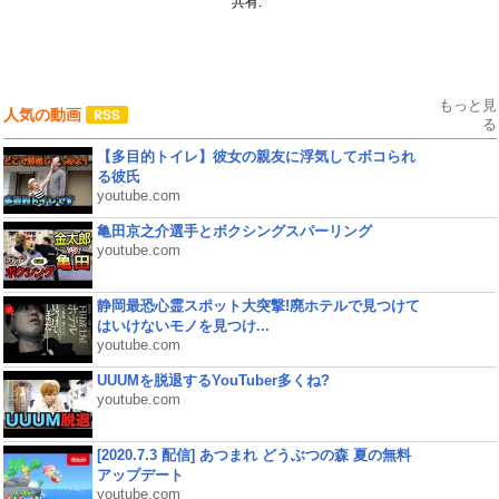
共有:
もっと見
人気の動画
る
【多目的トイレ】彼女の親友に浮気してボコられ
る彼氏
youtube.com
亀田京之介選手とボクシングスパーリング
youtube.com
静岡最恐心霊スポット大突撃!廃ホテルで見つけて
はいけないモノを見つけ...
youtube.com
UUUMを脱退するYouTuber多くね?
youtube.com
[2020.7.3 配信] あつまれ どうぶつの森 夏の無料
アップデート
youtube.com