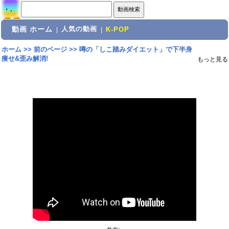
動画 ホーム
人気の動画
|
|
K-POP
ホーム
>>
前のページ
>>
噂の「しこ踏みダイエット」で下半身
痩せ&歪み解消!
もっと見る