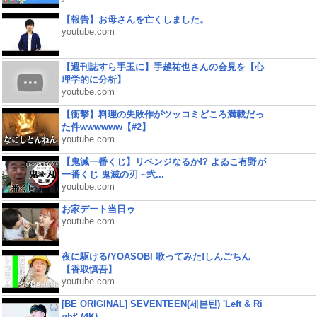
【報告】お母さんを亡くしました。
youtube.com
【週刊誌すら手玉に】手越祐也さんの会見を【心
理学的に分析】
youtube.com
【衝撃】料理の失敗作がツッコミどころ満載だっ
た件wwwwww【#2】
youtube.com
【鬼滅一番くじ】リベンジなるか!? よゐこ有野が
一番くじ 鬼滅の刃 ~弐...
youtube.com
お家デート当日ゥ
youtube.com
夜に駆ける/YOASOBI 歌ってみた!しんごちん
【香取慎吾】
youtube.com
[BE ORIGINAL] SEVENTEEN(세븐틴) 'Left & Ri
ght' (4K)