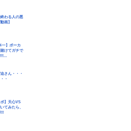
で終わる人の悪
ガ動画】
本一】ポーカ
を賭けてガチで
!...
宮迫さん・・・
・・・
ボ】天心VS
聞いてみたら、
!!