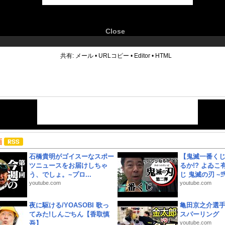
Close
6
共有:
メール
•
URLコピー
•
Editor
•
HTML
画
石橋貴明がゴイスーなスポー
【鬼滅一番く
ツニュースをお届けしちゃ
るか!? よゐ
う、でしょ。~プロ...
じ 鬼滅の刃 ~弐.
youtube.com
youtube.com
夜に駆ける/YOASOBI 歌っ
亀田京之介選
てみた!しんごちん【香取慎
スパーリング
吾】
youtube.com