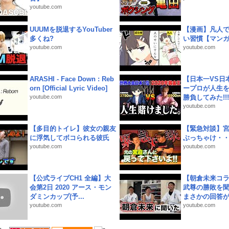
youtube.com
UUUMを脱退するYouTuber
【漫画】凡人
多くね?
い習慣【マン
youtube.com
youtube.com
ARASHI - Face Down : Reb
【日本一VS日
orn [Official Lyric Video]
ープロが人生
youtube.com
勝負してみた!!!!!
youtube.com
【多目的トイレ】彼女の親友
【緊急対談】
に浮気してボコられる彼氏
ぶっちゃけ・
youtube.com
youtube.com
【公式ライブCH1 全編】大
【朝倉未来コラ
会第2日 2020 アース・モン
武尊の勝敗を
ダミンカップ(予...
まさかの回答が!
youtube.com
youtube.com