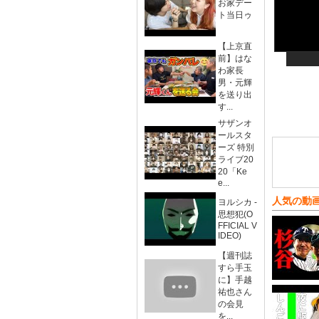
お家デー
ト当日ゥ
【上京直
前】はな
わ家長
男・元輝
を送り出
す...
サザンオ
ールスタ
ーズ 特別
ライブ20
20「Ke
e...
人気の動
ヨルシカ -
思想犯(O
FFICIAL V
IDEO)
【週刊誌
すら手玉
に】手越
祐也さん
の会見
を...