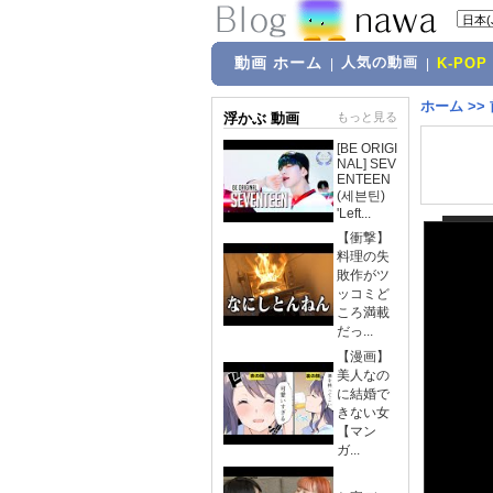
動画 ホーム
人気の動画
|
|
K-POP
ホーム
>>
浮かぶ 動画
もっと見る
[BE ORIGI
NAL] SEV
ENTEEN
(세븐틴)
'Left...
【衝撃】
料理の失
敗作がツ
ッコミど
ころ満載
だっ...
【漫画】
美人なの
に結婚で
きない女
【マン
ガ...