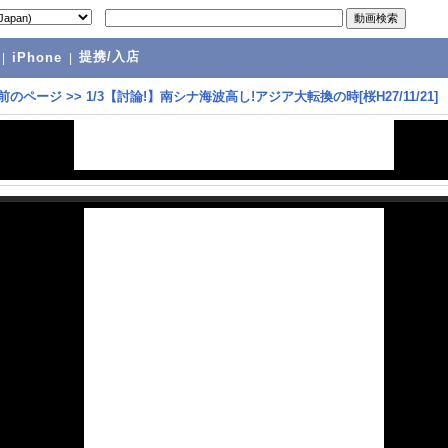
提携/入店
|
iPhone
|
前のページ
>>
1/3【討論!】南シナ海波高し!アジア大転換の時[桜H27/11/21]