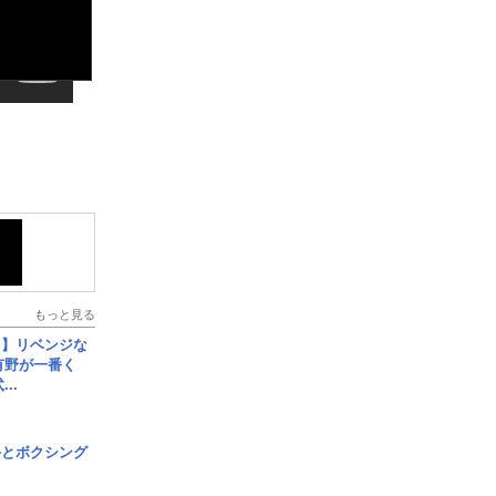
もっと見る
じ】リベンジな
こ有野が一番く
..
手とボクシング