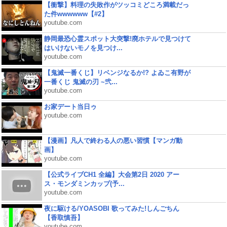
【衝撃】料理の失敗作がツッコミどころ満載だっ
た件wwwwww【#2】
youtube.com
静岡最恐心霊スポット大突撃!廃ホテルで見つけて
はいけないモノを見つけ...
youtube.com
【鬼滅一番くじ】リベンジなるか!? よゐこ有野が
一番くじ 鬼滅の刃 ~弐...
youtube.com
お家デート当日ゥ
youtube.com
【漫画】凡人で終わる人の悪い習慣【マンガ動
画】
youtube.com
【公式ライブCH1 全編】大会第2日 2020 アー
ス・モンダミンカップ(予...
youtube.com
夜に駆ける/YOASOBI 歌ってみた!しんごちん
【香取慎吾】
youtube.com