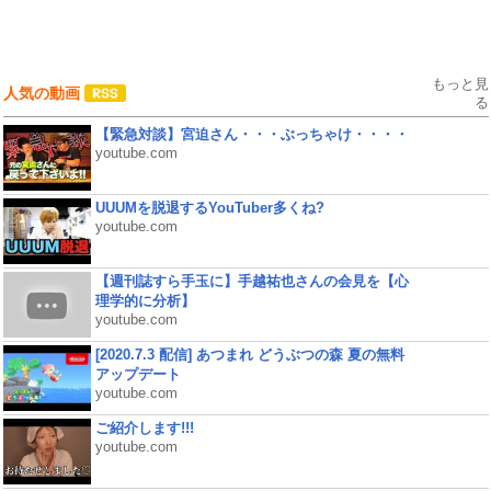
もっと見
人気の動画
る
【緊急対談】宮迫さん・・・ぶっちゃけ・・・・
youtube.com
UUUMを脱退するYouTuber多くね?
youtube.com
【週刊誌すら手玉に】手越祐也さんの会見を【心
理学的に分析】
youtube.com
[2020.7.3 配信] あつまれ どうぶつの森 夏の無料
アップデート
youtube.com
ご紹介します!!!
youtube.com