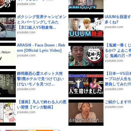
youtube.com
ボクシング世界チャンピオン
UUUMを脱退する
とスパーリングしてみた
多くね?
【京口紘人VS朝倉海...
youtube.com
youtube.com
ARASHI - Face Down : Reb
【鬼滅一番く
orn [Official Lyric Video]
るか!? よゐ
youtube.com
じ 鬼滅の刃 ~弐.
youtube.com
静岡最恐心霊スポット大突
【日本一VS日
撃!廃ホテルで見つけてはい
ープロが人生
けないモノを見つけ...
勝負してみた!!!!!
youtube.com
youtube.com
【漫画】凡人で終わる人の悪
ご紹介します!!!
い習慣【マンガ動画】
youtube.com
youtube.com