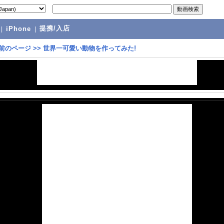
提携/入店
|
iPhone
|
前のページ
>>
世界一可愛い動物を作ってみた!