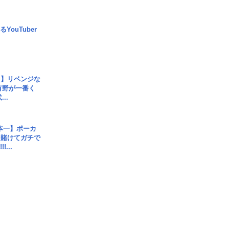
YouTuber
じ】リベンジな
こ有野が一番く
..
本一】ポーカ
を賭けてガチで
!...