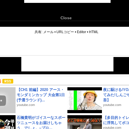
Close
6
共有:
メール
•
URLコピー
•
Editor
•
HTML
画
【CH1 前編】2020 アース・
夜に駆ける/YOA
モンダミンカップ 大会第1日
てみた!しんご
(予選ラウンド)...
吾】
youtube.com
youtube.com
石橋貴明がゴイスーなスポー
【多目的トイ
ツニュースをお届けしちゃ
に浮気してボ
う、でしょ。~プロ...
youtube.com