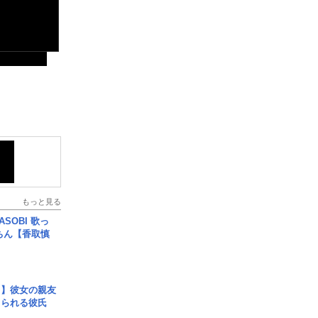
もっと見る
SOBI 歌っ
ちん【香取慎
レ】彼女の親友
コられる彼氏