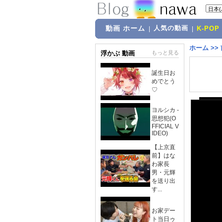
動画 ホーム
人気の動画
|
|
K-POP
ホーム
>>
浮かぶ 動画
もっと見る
誕生日お
めでとう
♡
ヨルシカ -
思想犯(O
FFICIAL V
IDEO)
【上京直
前】はな
わ家長
男・元輝
を送り出
す...
お家デー
ト当日ゥ