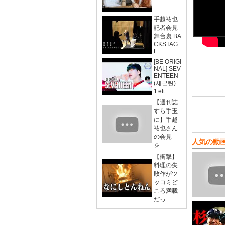
手越祐也
記者会見
舞台裏 BA
CKSTAG
E
[BE ORIGI
NAL] SEV
ENTEEN
(세븐틴)
'Left...
【週刊誌
すら手玉
に】手越
祐也さん
の会見
人気の動
を...
【衝撃】
料理の失
敗作がツ
ッコミど
ころ満載
だっ...