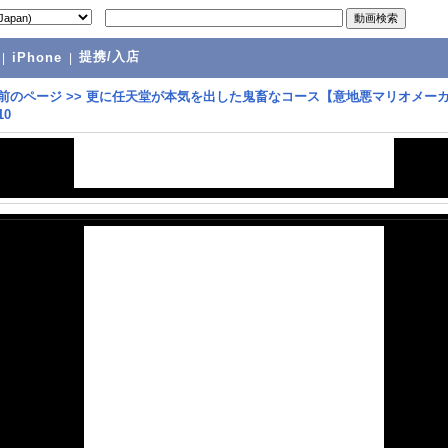
提携/入店
|
iPhone
|
前のページ
>>
更に任天堂が本気を出した鬼畜なコース【意地悪マリオメー
10