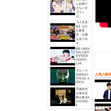
に結婚で
きない女
【マン
ガ...
【上京直
前】はな
わ家長
男・元輝
を送り出
す...
[BE ORIGI
NAL] SEV
ENTEEN
(세븐틴)
'Left...
ヨルシカ -
人気の動
思想犯(O
FFICIAL V
IDEO)
手越祐也
記者会見
舞台裏 BA
CKSTAG
E