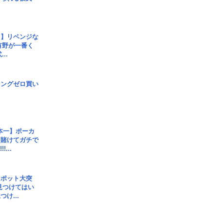
じ】リベンジな
こ有野が一番く
..
ロングゼロ買い
本一】ポーカ
を賭けてガチで
!...
スポット大突
見つけてはい
け...