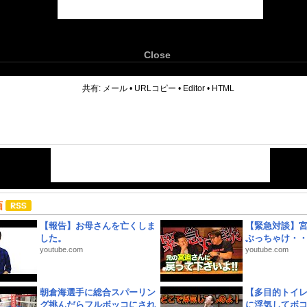
Close
6
共有:
メール
•
URLコピー
•
Editor
•
HTML
画
【報告】お母さんを亡くしま
【緊急対談】
した。
ぶっちゃけ・
youtube.com
youtube.com
朝倉海選手に総合スパーリン
【多目的トイ
グ挑んだらフルボッコにされ
に浮気してボ