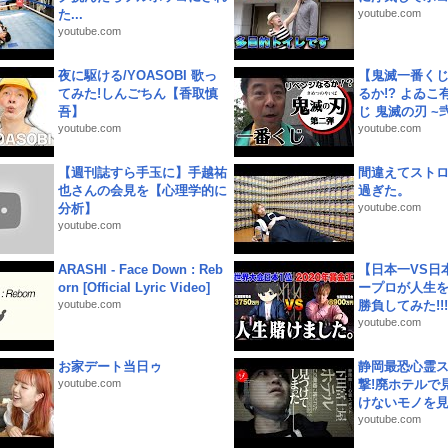
た...
youtube.com
youtube.com
夜に駆ける/YOASOBI 歌っ
【鬼滅一番く
てみた!しんごちん【香取慎
るか!? よゐ
吾】
じ 鬼滅の刃 ~弐.
youtube.com
youtube.com
【週刊誌すら手玉に】手越祐
間違えてスト
也さんの会見を【心理学的に
過ぎた。
分析】
youtube.com
youtube.com
ARASHI - Face Down : Reb
【日本一VS日
orn [Official Lyric Video]
ープロが人生
youtube.com
勝負してみた!!!!!
youtube.com
お家デート当日ゥ
静岡最恐心霊
youtube.com
撃!廃ホテルで
けないモノを見つ
youtube.com