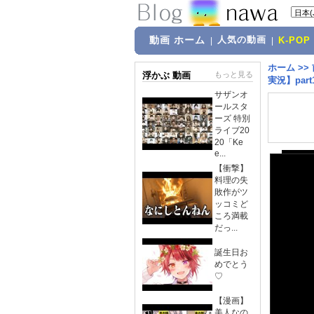
動画 ホーム
人気の動画
|
|
K-POP
ホーム
>>
浮かぶ 動画
もっと見る
実況】part
サザンオ
ールスタ
ーズ 特別
ライブ20
20「Ke
e...
【衝撃】
料理の失
敗作がツ
ッコミど
ころ満載
だっ...
誕生日お
めでとう
♡
【漫画】
美人なの